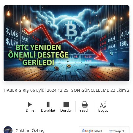
HABER GİRİŞ
06 Eylül 2024 12:25
SON GÜNCELLEME
22 Ekim 20
Dinle
Duraklat
Durdur
Yazdır
Boyut
Gökhan Özbaş