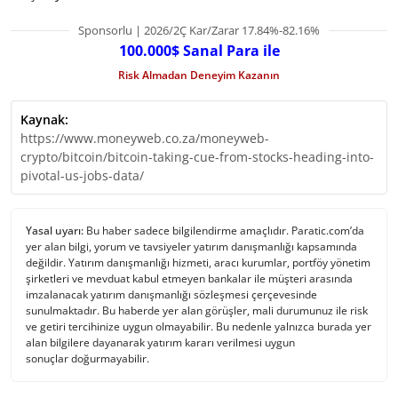
Sponsorlu | 2026/2Ç Kar/Zarar 17.84%-82.16%
100.000$ Sanal Para ile
Risk Almadan Deneyim Kazanın
Kaynak:
https://www.moneyweb.co.za/moneyweb-
crypto/bitcoin/bitcoin-taking-cue-from-stocks-heading-into-
pivotal-us-jobs-data/
Yasal uyarı:
Bu haber sadece bilgilendirme amaçlıdır. Paratic.com’da
yer alan bilgi, yorum ve tavsiyeler yatırım danışmanlığı kapsamında
değildir. Yatırım danışmanlığı hizmeti, aracı kurumlar, portföy yönetim
şirketleri ve mevduat kabul etmeyen bankalar ile müşteri arasında
imzalanacak yatırım danışmanlığı sözleşmesi çerçevesinde
sunulmaktadır. Bu haberde yer alan görüşler, mali durumunuz ile risk
ve getiri tercihinize uygun olmayabilir. Bu nedenle yalnızca burada yer
alan bilgilere dayanarak yatırım kararı verilmesi uygun
sonuçlar doğurmayabilir.