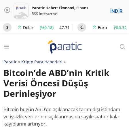
Paratic Haber: Ekonomi, Finans
İNDİR
RSS Interactive
(%0.18)
47.71
(%0.32)
Dolar
Euro
Paratic
»
Kripto Para Haberleri
»
Bitcoin’de ABD’nin Kritik
Verisi Öncesi Düşüş
Derinleşiyor
Bitcoin bugün ABD’de açıklanacak tarım dışı istihdam
ve işsizlik verilerinin açıklanmasına sayılı saatler kala
kayıplarını artırıyor.