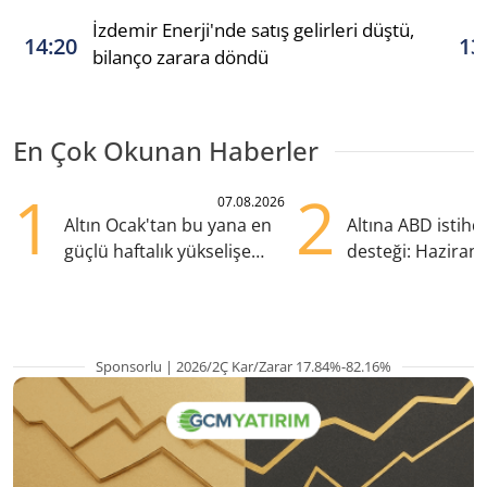
İzdemir Enerji'nde satış gelirleri düştü,
14:20
13
bilanço zarara döndü
En Çok Okunan Haberler
1
2
07.08.2026
Altın Ocak'tan bu yana en
Altına ABD istih
güçlü haftalık yükselişe
desteği: Haziran
hazırlanıyor
yana en yüksek s
Sponsorlu | 2026/2Ç Kar/Zarar 17.84%-82.16%