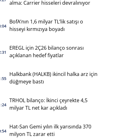
alma: Carrier hisseleri devralınıyor
BofA’nın 1,6 milyar TL’lik satışı o
3:04
hisseyi kırmızıya boyadı
EREGL için 2Ç26 bilanço sonrası
2:31
açıklanan hedef fiyatlar
Halkbank (HALKB) ikincil halka arz için
1:55
düğmeye bastı
TRHOL bilanço: İkinci çeyrekte 4,5
1:24
milyar TL net kar açıkladı
Hat-San Gemi yılın ilk yarısında 370
0:54
milyon TL zarar etti