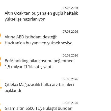
1
07.08.2026
Altın Ocak'tan bu yana en güçlü haftalık
yükselişe hazırlanıyor
2
07.08.2026
Altına ABD istihdam desteği:
Haziran’da bu yana en yüksek seviye
3
06.08.2026
BofA holding bilançosunu beğenmedi:
1,5 milyar TL’lik satış yaptı
4
06.08.2026
Çitlekçi Mağazacılık halka arz tarihleri
açıklandı
5
06.08.2026
Gram altın 6500 TL’ye ulaştı! Bundan