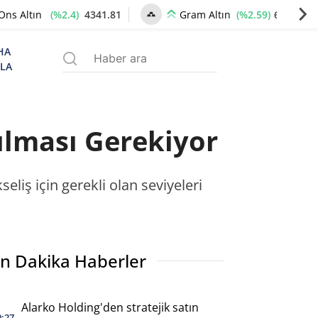
(%2.4)
4341.81
(%2.59)
6660.55
Ons Altın
Gram Altın
HA
ZLA
şılması Gerekiyor
eliş için gerekli olan seviyeleri
n Dakika Haberler
Alarko Holding'den stratejik satın
0:27