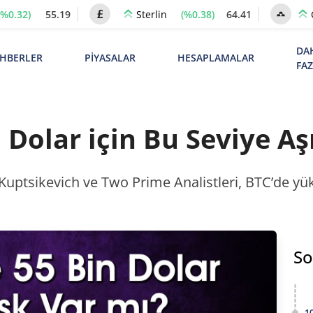
(%0.32)
55.19
(%0.38)
64.41
Sterlin
DA
HBERLER
PİYASALAR
HESAPLAMALAR
FA
n Dolar için Bu Seviye A
Kuptsikevich ve Two Prime Analistleri, BTC’de yüks
So
1