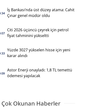
İş Bankası’nda üst düzey atama: Cahit
0:34
Çınar genel müdür oldu
Citi 2026 üçüncü çeyrek için petrol
0:07
fiyat tahminini yükseltti
Yüzde 3027 yükselen hisse için yeni
9:33
karar alındı
Astor Enerji onayladı: 1,8 TL temettü
9:09
ödemesi yapılacak
 Çok Okunan Haberler