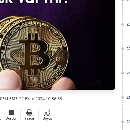
2
2
2
2
CELLEME
22 Ekim 2024 10:56:33
t
Durdur
Yazdır
Boyut
2