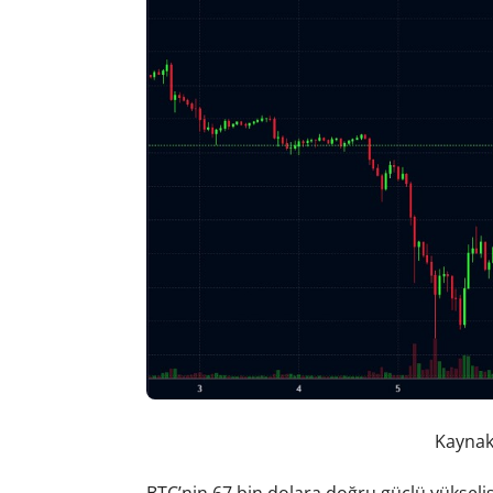
Kaynak:
BTC’nin 67 bin dolara doğru güçlü yükseliş