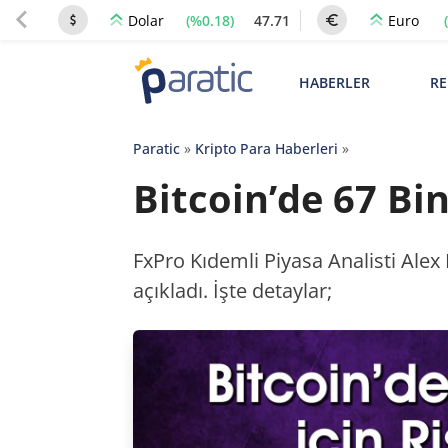
(%0.18)
47.71
Dolar
Euro
HABERLER
RE
Paratic
»
Kripto Para Haberleri
»
Bitcoin’de 67 Bi
FxPro Kıdemli Piyasa Analisti Alex 
açıkladı. İşte detaylar;