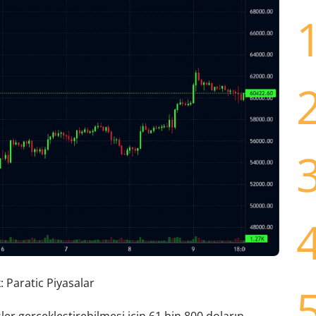
 Paratic Piyasalar
ler gerçekleştirebilmesi için 61 bin 800 doların