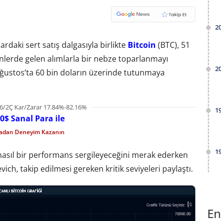
2
rdaki sert satış dalgasıyla birlikte
Bitcoin
(BTC), 51
nlerde gelen alımlarla bir nebze toparlanmayı
2
Ağustos’ta 60 bin doların üzerinde tutunmaya
6/2Ç Kar/Zarar 17.84%-82.16%
1
0$ Sanal Para ile
madan Deneyim Kazanın
1
nasıl bir performans sergileyeceğini merak ederken
ich, takip edilmesi gereken kritik seviyeleri paylaştı.
En