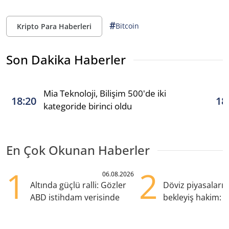
#
Bitcoin
Kripto Para Haberleri
Son Dakika Haberler
Mia Teknoloji, Bilişim 500'de iki
18:20
18
kategoride birinci oldu
En Çok Okunan Haberler
1
2
06.08.2026
Altında güçlü ralli: Gözler
Döviz piyasaları
ABD istihdam verisinde
bekleyiş hakim: Y
pozisyondan kaçı