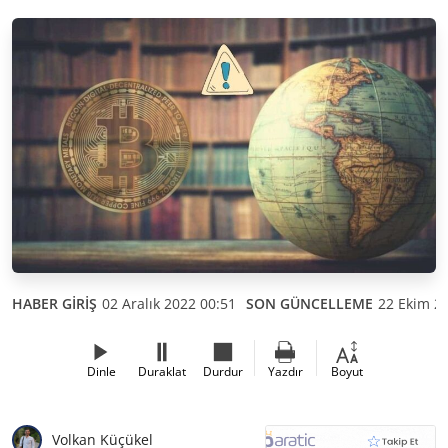
HABER GİRİŞ
02 Aralık 2022 00:51
SON GÜNCELLEME
22 Ekim 2
Dinle
Duraklat
Durdur
Yazdır
Boyut
Volkan Küçükel