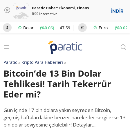
Paratic Haber: Ekonomi, Finans
İNDİR
RSS Interactive
(%0.06)
47.59
(%0.02)
Dolar
Euro
Paratic
»
Kripto Para Haberleri
»
Bitcoin’de 13 Bin Dolar
Tehlikesi! Tarih Tekerrür
Eder mi?
Gün içinde 17 bin dolara yakın seyreden Bitcoin,
geçmiş haftalardakine benzer hareketler sergilerse 13
bin dolar seviyesine çekilebilir! Detaylar...