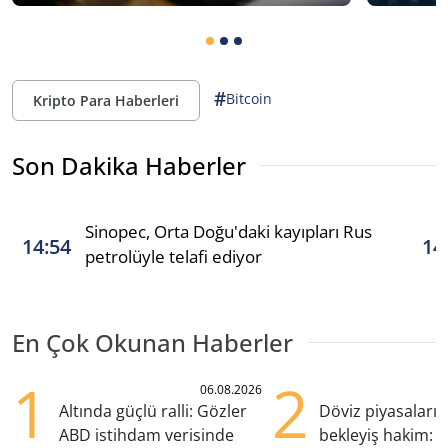
#
Bitcoin
Kripto Para Haberleri
Son Dakika Haberler
Sinopec, Orta Doğu'daki kayıpları Rus
14:54
14
petrolüyle telafi ediyor
En Çok Okunan Haberler
1
2
06.08.2026
Altında güçlü ralli: Gözler
Döviz piyasaları
ABD istihdam verisinde
bekleyiş hakim: Y