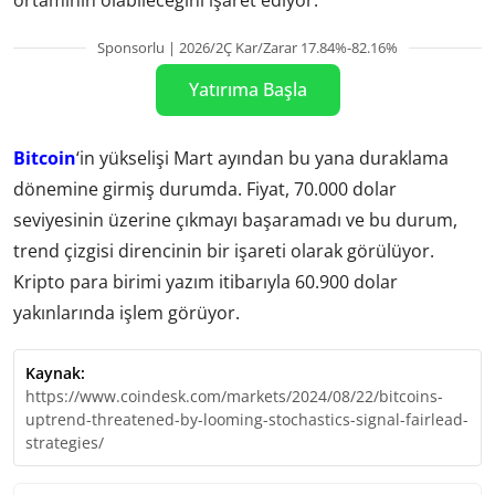
ortamının olabileceğini işaret ediyor.
Sponsorlu | 2026/2Ç Kar/Zarar 17.84%-82.16%
Yatırıma Başla
Bitcoin
‘in yükselişi Mart ayından bu yana duraklama
dönemine girmiş durumda. Fiyat, 70.000 dolar
seviyesinin üzerine çıkmayı başaramadı ve bu durum,
trend çizgisi direncinin bir işareti olarak görülüyor.
Kripto para birimi yazım itibarıyla 60.900 dolar
yakınlarında işlem görüyor.
Kaynak:
https://www.coindesk.com/markets/2024/08/22/bitcoins-
uptrend-threatened-by-looming-stochastics-signal-fairlead-
strategies/