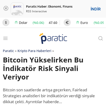
Paratic Haber: Ekonomi, Finans
İNDİR
RSS Interactive
(%0.06)
47.60
(%0.09)
Dolar
Euro
Paratic
»
Kripto Para Haberleri
»
Bitcoin Yükselirken Bu
İndikatör Risk Sinyali
Veriyor
Bitcoin son saatlerde artışa geçerken, Fairlead
Strategies analistleri bir indikatörün verdiği sinyale
dikkat çekti. Ayrıntılar haberde…