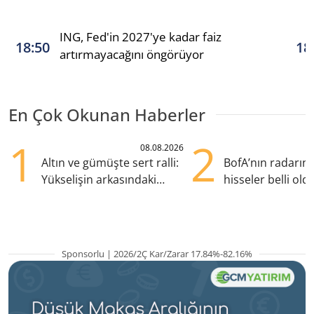
ING, Fed'in 2027'ye kadar faiz
18:50
18
artırmayacağını öngörüyor
En Çok Okunan Haberler
1
2
08.08.2026
Altın ve gümüşte sert ralli:
BofA’nın radarın
Yükselişin arkasındaki
hisseler belli old
kritik etkenler
TRALT, satışta T
Sponsorlu | 2026/2Ç Kar/Zarar 17.84%-82.16%