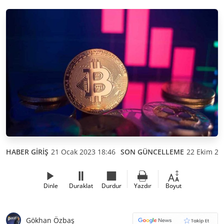
HABER GİRİŞ
21 Ocak 2023 18:46
SON GÜNCELLEME
22 Ekim 20
Dinle
Duraklat
Durdur
Yazdır
Boyut
Gökhan Özbaş