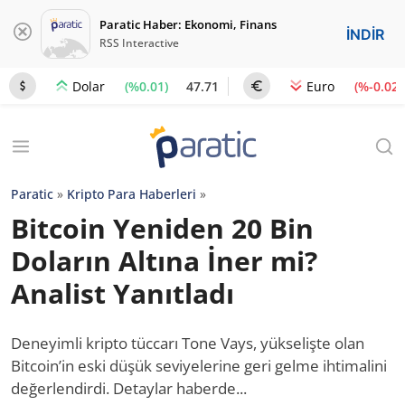
Paratic Haber: Ekonomi, Finans
İNDİR
RSS Interactive
(%0.01)
47.71
(%-0.02)
Dolar
Euro
Paratic
»
Kripto Para Haberleri
»
Bitcoin Yeniden 20 Bin
Doların Altına İner mi?
Analist Yanıtladı
Deneyimli kripto tüccarı Tone Vays, yükselişte olan
Bitcoin’in eski düşük seviyelerine geri gelme ihtimalini
değerlendirdi. Detaylar haberde...