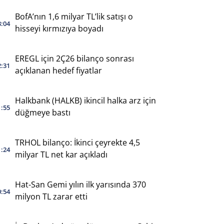
BofA’nın 1,6 milyar TL’lik satışı o
3:04
hisseyi kırmızıya boyadı
EREGL için 2Ç26 bilanço sonrası
2:31
açıklanan hedef fiyatlar
Halkbank (HALKB) ikincil halka arz için
1:55
düğmeye bastı
TRHOL bilanço: İkinci çeyrekte 4,5
1:24
milyar TL net kar açıkladı
Hat-San Gemi yılın ilk yarısında 370
0:54
milyon TL zarar etti