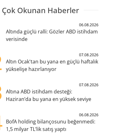
 Çok Okunan Haberler
1
06.08.2026
Altında güçlü ralli: Gözler ABD istihdam
verisinde
2
07.08.2026
Altın Ocak'tan bu yana en güçlü haftalık
yükselişe hazırlanıyor
3
07.08.2026
Altına ABD istihdam desteği:
Haziran’da bu yana en yüksek seviye
4
06.08.2026
BofA holding bilançosunu beğenmedi:
1,5 milyar TL’lik satış yaptı