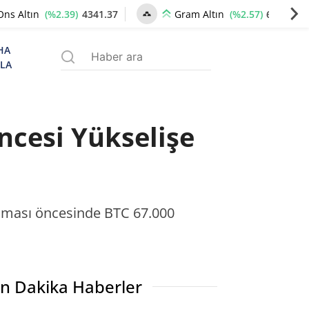
(%2.39)
4341.37
(%2.57)
6659.77
Ons Altın
Gram Altın
HA
ZLA
ncesi Yükselişe
şması öncesinde BTC 67.000
n Dakika Haberler