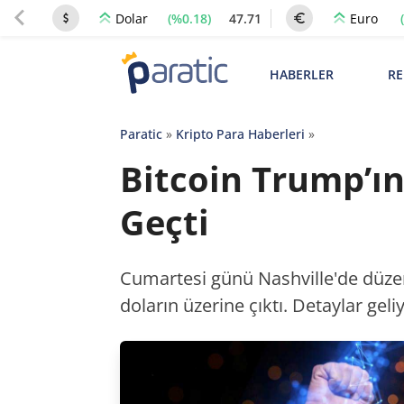
(%0.18)
47.71
Dolar
Euro
HABERLER
RE
Paratic
»
Kripto Para Haberleri
»
Bitcoin Trump’ı
Geçti
Cumartesi günü Nashville'de düze
doların üzerine çıktı. Detaylar geliy