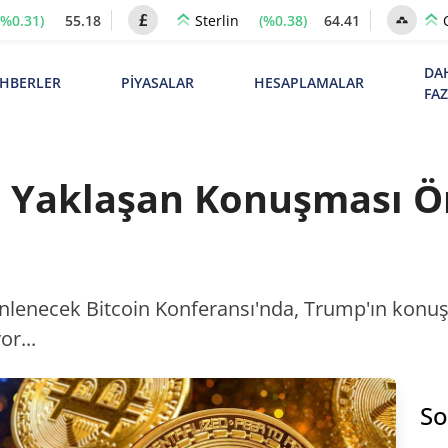
(%0.31)
55.18
(%0.38)
64.41
Sterlin
DA
HBERLER
PİYASALAR
HESAPLAMALAR
FA
n Yaklaşan Konuşması Ö
nlenecek Bitcoin Konferansı'nda, Trump'ın konu
or...
So