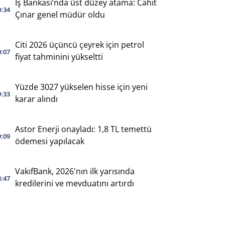
İş Bankası’nda üst düzey atama: Cahit
0:34
Çınar genel müdür oldu
Citi 2026 üçüncü çeyrek için petrol
0:07
fiyat tahminini yükseltti
Yüzde 3027 yükselen hisse için yeni
9:33
karar alındı
Astor Enerji onayladı: 1,8 TL temettü
9:09
ödemesi yapılacak
VakıfBank, 2026'nın ilk yarısında
8:47
kredilerini ve mevduatını artırdı