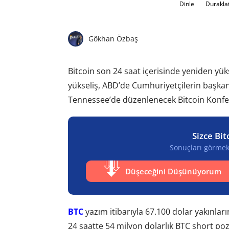
Dinle
Durakla
Gökhan Özbaş
Bitcoin son 24 saat içerisinde yeniden yüks
yükseliş, ABD’de Cumhuriyetçilerin başkan
Tennessee’de düzenlenecek Bitcoin Konfe
Sizce Bit
Sonuçları görmek 
Düşeceğini Düşünüyorum
BTC
yazım itibarıyla 67.100 dolar yakınlar
24 saatte 54 milyon dolarlık BTC short pozi