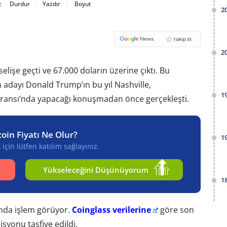
t
Durdur
Yazdır
Boyut
2
2
elişe geçti ve 67.000 doların üzerine çıktı. Bu
 adayı Donald Trump’ın bu yıl Nashville,
1
ransı’nda yapacağı konuşmadan önce gerçekleşti.
coin Fiyatı Ne Olur?
1
için lütfen katılım sağlayınız.
Yükseleceğini Düşünüyorum
1
ında işlem görüyor.
Coinglass verilerine
göre son
syonu tasfiye edildi.