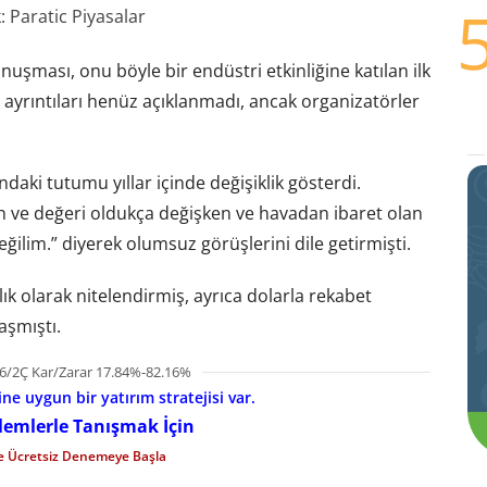
 Paratic Piyasalar
uşması, onu böyle bir endüstri etkinliğine katılan ilk
yrıntıları henüz açıklanmadı, ancak organizatörler
daki tutumu yıllar içinde değişiklik gösterdi.
 ve değeri oldukça değişken ve havadan ibaret olan
eğilim.” diyerek olumsuz görüşlerini dile getirmişti.
cılık olarak nitelendirmiş, ayrıca dolarla rekabet
aşmıştı.
6/2Ç Kar/Zarar 17.84%-82.16%
e uygun bir yatırım stratejisi var.
şlemlerle Tanışmak İçin
le Ücretsiz Denemeye Başla