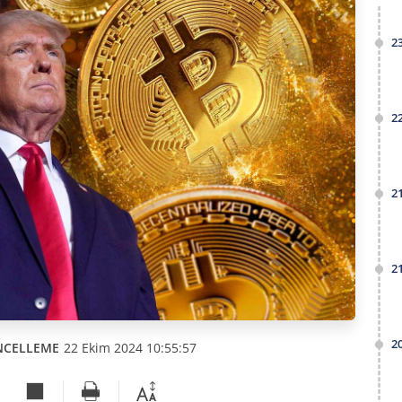
2
2
2
2
2
NCELLEME
22 Ekim 2024 10:55:57