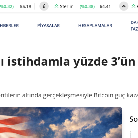
(%0.32)
55.19
(%0.38)
64.41
Sterlin
DA
HBERLER
PİYASALAR
HESAPLAMALAR
FA
şı istihdamla yüzde 3’ün
tilerin altında gerçekleşmesiyle Bitcoin güç kaza
So