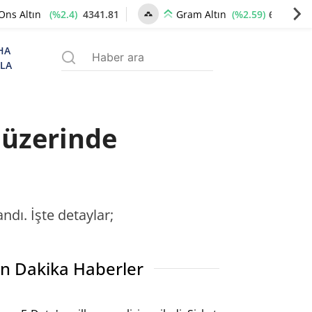
(%2.4)
4341.81
(%2.59)
6660.55
Ons Altın
Gram Altın
HA
ZLA
 üzerinde
ndı. İşte detaylar;
n Dakika Haberler