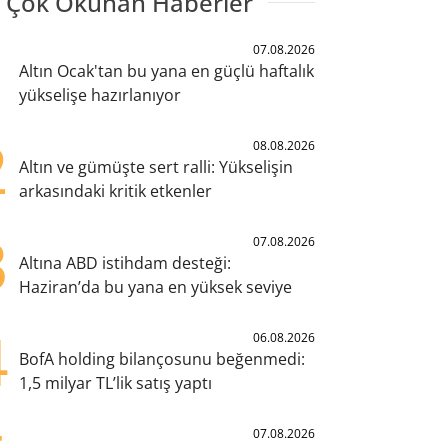
 Çok Okunan Haberler
1
07.08.2026
Altın Ocak'tan bu yana en güçlü haftalık
yükselişe hazırlanıyor
2
08.08.2026
Altın ve gümüşte sert ralli: Yükselişin
arkasındaki kritik etkenler
3
07.08.2026
Altına ABD istihdam desteği:
Haziran’da bu yana en yüksek seviye
4
06.08.2026
BofA holding bilançosunu beğenmedi:
1,5 milyar TL’lik satış yaptı
07.08.2026