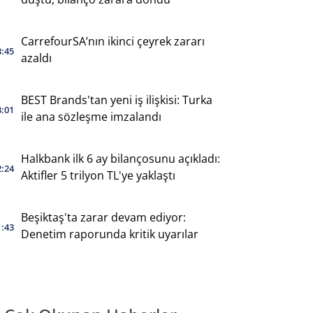
CarrefourSA’nın ikinci çeyrek zararı
3:45
azaldı
BEST Brands'tan yeni iş ilişkisi: Turka
3:01
ile ana sözleşme imzalandı
Halkbank ilk 6 ay bilançosunu açıkladı:
2:24
Aktifler 5 trilyon TL'ye yaklaştı
Beşiktaş'ta zarar devam ediyor:
1:43
Denetim raporunda kritik uyarılar