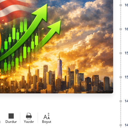
1
1
1
1
1
t
Durdur
Yazdır
Boyut
1