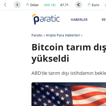
(%0.18)
47.71
Dolar
Euro
HABERLER
RE
Paratic
»
Kripto Para Haberleri
»
Bitcoin tarım dı
yükseldi
ABD’de tarım dışı istihdamın beklen