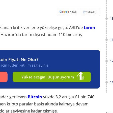
1
klanan kritik verilerle yükselişe geçti. ABD’de
tarım
. Haziran’da tarım dışı istihdam 110 bin artış
1
coin Fiyatı Ne Olur?
1
için lütfen katılım sağlayınız.
Yükseleceğini Düşünüyorum
1
adar gerileyen
Bitcoin
yüzde 3,2 artışla 61 bin 746
men kripto paralar baskı altında kalmaya devam
dolar seviyesine kadar çıkmıştı.