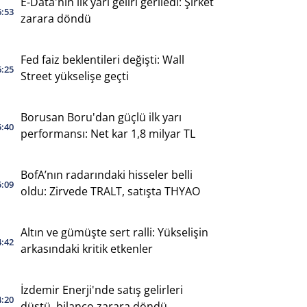
E-Data'nın ilk yarı geliri geriledi: Şirket
6:53
zarara döndü
Fed faiz beklentileri değişti: Wall
6:25
Street yükselişe geçti
Borusan Boru'dan güçlü ilk yarı
5:40
performansı: Net kar 1,8 milyar TL
BofA’nın radarındaki hisseler belli
5:09
oldu: Zirvede TRALT, satışta THYAO
Altın ve gümüşte sert ralli: Yükselişin
4:42
arkasındaki kritik etkenler
İzdemir Enerji'nde satış gelirleri
4:20
düştü, bilanço zarara döndü