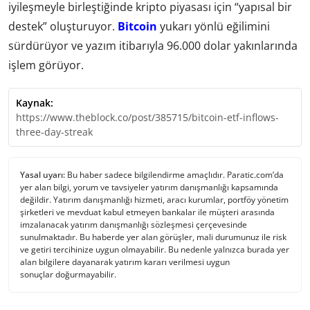
iyileşmeyle birleştiğinde kripto piyasası için “yapısal bir
destek” oluşturuyor.
Bitcoin
yukarı yönlü eğilimini
sürdürüyor ve yazım itibarıyla 96.000 dolar yakınlarında
işlem görüyor.
Kaynak:
https://www.theblock.co/post/385715/bitcoin-etf-inflows-
three-day-streak
Yasal uyarı:
Bu haber sadece bilgilendirme amaçlıdır. Paratic.com’da
yer alan bilgi, yorum ve tavsiyeler yatırım danışmanlığı kapsamında
değildir. Yatırım danışmanlığı hizmeti, aracı kurumlar, portföy yönetim
şirketleri ve mevduat kabul etmeyen bankalar ile müşteri arasında
imzalanacak yatırım danışmanlığı sözleşmesi çerçevesinde
sunulmaktadır. Bu haberde yer alan görüşler, mali durumunuz ile risk
ve getiri tercihinize uygun olmayabilir. Bu nedenle yalnızca burada yer
alan bilgilere dayanarak yatırım kararı verilmesi uygun
sonuçlar doğurmayabilir.