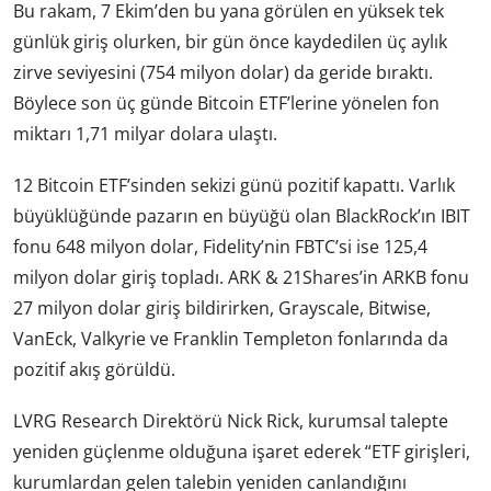
Bu rakam, 7 Ekim’den bu yana görülen en yüksek tek
günlük giriş olurken, bir gün önce kaydedilen üç aylık
zirve seviyesini (754 milyon dolar) da geride bıraktı.
Böylece son üç günde Bitcoin ETF’lerine yönelen fon
miktarı 1,71 milyar dolara ulaştı.
12 Bitcoin ETF’sinden sekizi günü pozitif kapattı. Varlık
büyüklüğünde pazarın en büyüğü olan BlackRock’ın IBIT
fonu 648 milyon dolar, Fidelity’nin FBTC’si ise 125,4
milyon dolar giriş topladı. ARK & 21Shares’in ARKB fonu
27 milyon dolar giriş bildirirken, Grayscale, Bitwise,
VanEck, Valkyrie ve Franklin Templeton fonlarında da
pozitif akış görüldü.
LVRG Research Direktörü Nick Rick, kurumsal talepte
yeniden güçlenme olduğuna işaret ederek “ETF girişleri,
kurumlardan gelen talebin yeniden canlandığını