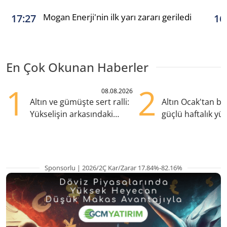
Mogan Enerji'nin ilk yarı zararı geriledi
17:27
16
En Çok Okunan Haberler
1
2
08.08.2026
Altın ve gümüşte sert ralli:
Altın Ocak'tan b
Yükselişin arkasındaki
güçlü haftalık yük
kritik etkenler
hazırlanıyor
Sponsorlu | 2026/2Ç Kar/Zarar 17.84%-82.16%