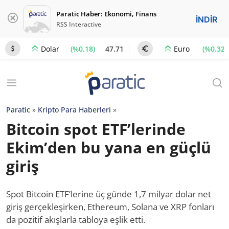
Paratic Haber: Ekonomi, Finans
İNDİR
RSS Interactive
(%0.18)
47.71
(%0.32)
Dolar
Euro
Paratic
»
Kripto Para Haberleri
»
Bitcoin spot ETF’lerinde
Ekim’den bu yana en güçlü
giriş
Spot Bitcoin ETF’lerine üç günde 1,7 milyar dolar net
giriş gerçekleşirken, Ethereum, Solana ve XRP fonları
da pozitif akışlarla tabloya eşlik etti.