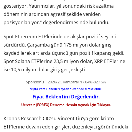
gösteriyor. Yatırımcılar, yıl sonundaki risk azaltma
döneminin ardından agresif şekilde yeniden
pozisyonlanıyor.” değerlendirmesinde bulundu.
Spot Ethereum ETF’lerinde de akışlar pozitif seyrini
sürdürdü. Çarşamba günü 175 milyon dolar giriş
kaydedilerek art arda üçüncü gün pozitif kapanış geldi.
Spot Solana ETF’lerine 23,5 milyon dolar, XRP ETF’lerine
ise 10,6 milyon dolar giriş gerçekleşti.
Sponsorlu | 2026/2Ç Kar/Zarar 17.84%-82.16%
Kripto Para Haberleri fiyatlar üzerinde direkt etkili.
Fiyat Beklentini Değerlendir.
Ücretsiz (FOREX) Deneme Hesabı Açmak İçin Tıklayın.
Kronos Research CIO’su Vincent Liu’ya göre kripto
ETF’lerine devam eden girişler, düzenleyici görünümdeki