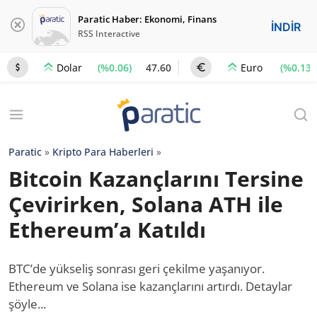
Paratic Haber: Ekonomi, Finans
İNDİR
RSS Interactive
(%0.06)
47.60
(%0.13)
Dolar
Euro
Paratic
»
Kripto Para Haberleri
»
Bitcoin Kazançlarını Tersine
Çevirirken, Solana ATH ile
Ethereum’a Katıldı
BTC’de yükseliş sonrası geri çekilme yaşanıyor.
Ethereum ve Solana ise kazançlarını artırdı. Detaylar
şöyle...