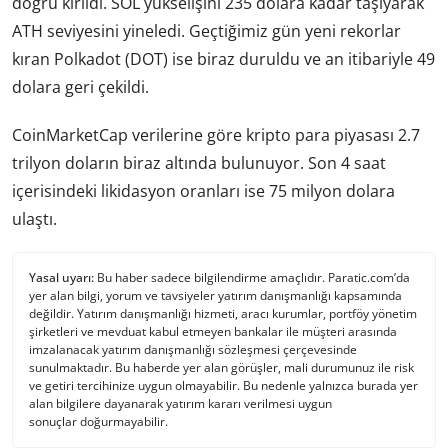
doğru kırıldı. SOL yükselişini 235 dolara kadar taşıyarak
ATH seviyesini yineledi. Geçtiğimiz gün yeni rekorlar
kıran Polkadot (DOT) ise biraz duruldu ve an itibariyle 49
dolara geri çekildi.
CoinMarketCap verilerine göre kripto para piyasası 2.7
trilyon doların biraz altında bulunuyor. Son 4 saat
içerisindeki likidasyon oranları ise 75 milyon dolara
ulaştı.
Yasal uyarı:
Bu haber sadece bilgilendirme amaçlıdır. Paratic.com’da
yer alan bilgi, yorum ve tavsiyeler yatırım danışmanlığı kapsamında
değildir. Yatırım danışmanlığı hizmeti, aracı kurumlar, portföy yönetim
şirketleri ve mevduat kabul etmeyen bankalar ile müşteri arasında
imzalanacak yatırım danışmanlığı sözleşmesi çerçevesinde
sunulmaktadır. Bu haberde yer alan görüşler, mali durumunuz ile risk
ve getiri tercihinize uygun olmayabilir. Bu nedenle yalnızca burada yer
alan bilgilere dayanarak yatırım kararı verilmesi uygun
sonuçlar doğurmayabilir.