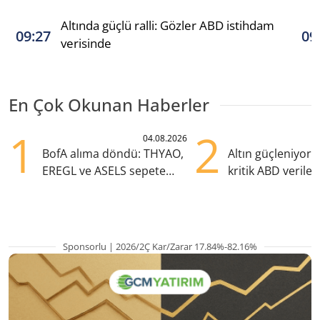
Altında güçlü ralli: Gözler ABD istihdam
09:27
09
verisinde
En Çok Okunan Haberler
1
2
04.08.2026
BofA alıma döndü: THYAO,
Altın güçleniyor:
EREGL ve ASELS sepete
kritik ABD verile
eklendi
olacak
Sponsorlu | 2026/2Ç Kar/Zarar 17.84%-82.16%