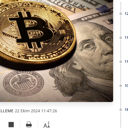
1
1
1
1
1
ELLEME
22 Ekim 2024 11:47:26