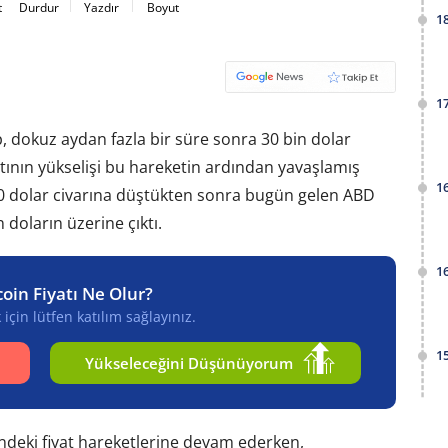
t
Durdur
Yazdır
Boyut
1
1
ıp, dokuz aydan fazla bir süre sonra 30 bin dolar
atının yükselişi bu hareketin ardından yavaşlamış
1
00 dolar civarına düştükten sonra bugün gelen ABD
n doların üzerine çıktı.
1
coin Fiyatı Ne Olur?
için lütfen katılım sağlayınız.
1
Yükseleceğini Düşünüyorum
ündeki fiyat hareketlerine devam ederken,