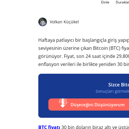
Dinle
Durakla
Volkan Küçükel
Haftaya patlayıcı bir başlangıçla giriş yap
seviyesinin üzerine çıkan Bitcoin (BTC) fiy
görünüyor. Fiyat, son 24 saat içinde 29.8
enflasyon verileri ile birlikte yeniden 30 bi
Sizce Bit
Sonuçları görmek 
Düşeceğini Düşünüyorum
BTC fiyatı
30 bin doların biraz altı ve üst