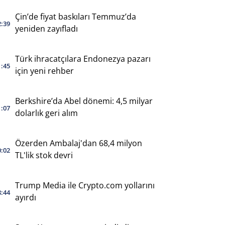
Çin’de fiyat baskıları Temmuz’da
2:39
yeniden zayıfladı
Türk ihracatçılara Endonezya pazarı
1:45
için yeni rehber
Berkshire’da Abel dönemi: 4,5 milyar
1:07
dolarlık geri alım
Özerden Ambalaj'dan 68,4 milyon
0:02
TL'lik stok devri
Trump Media ile Crypto.com yollarını
8:44
ayırdı