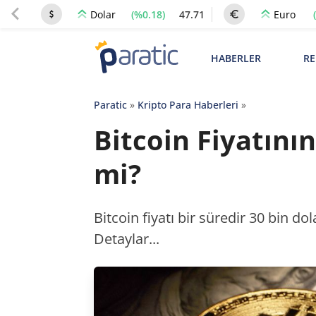
(%0.18)
47.71
Dolar
Euro
HABERLER
RE
Paratic
»
Kripto Para Haberleri
»
Bitcoin Fiyatını
mi?
Bitcoin fiyatı bir süredir 30 bin d
Detaylar...