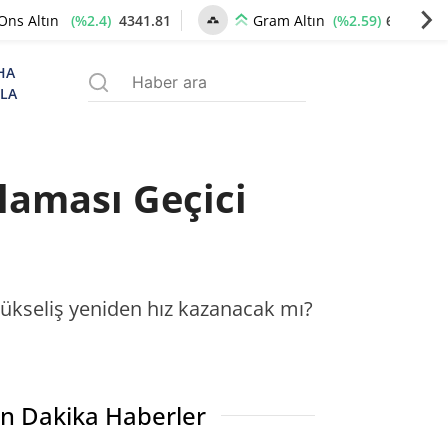
(%2.4)
4341.81
(%2.59)
6660.55
Ons Altın
Gram Altın
HA
ZLA
laması Geçici
, yükseliş yeniden hız kazanacak mı?
n Dakika Haberler