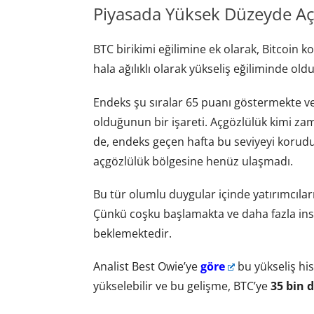
Piyasada Yüksek Düzeyde A
BTC birikimi eğilimine ek olarak, Bitcoin k
hala ağılıklı olarak yükseliş eğiliminde ol
Endeks şu sıralar 65 puanı göstermekte v
olduğunun bir işareti. Açgözlülük kimi za
de, endeks geçen hafta bu seviyeyi korudu ve
açgözlülük bölgesine henüz ulaşmadı.
Bu tür olumlu duygular içinde yatırımcıların
Çünkü coşku başlamakta ve daha fazla insa
beklemektedir.
Analist Best Owie’ye
göre
bu yükseliş his
yükselebilir ve bu gelişme, BTC’ye
35 bin 