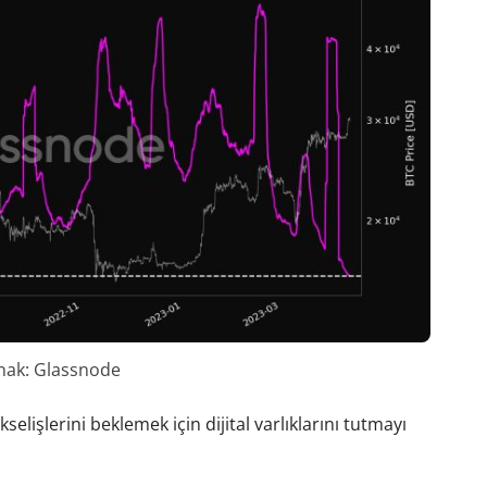
nak: Glassnode
selişlerini beklemek için dijital varlıklarını tutmayı