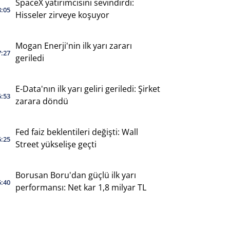
SpaceX yatırımcısını sevindirdi:
8:05
Hisseler zirveye koşuyor
Mogan Enerji'nin ilk yarı zararı
7:27
geriledi
E-Data'nın ilk yarı geliri geriledi: Şirket
6:53
zarara döndü
Fed faiz beklentileri değişti: Wall
6:25
Street yükselişe geçti
Borusan Boru'dan güçlü ilk yarı
5:40
performansı: Net kar 1,8 milyar TL