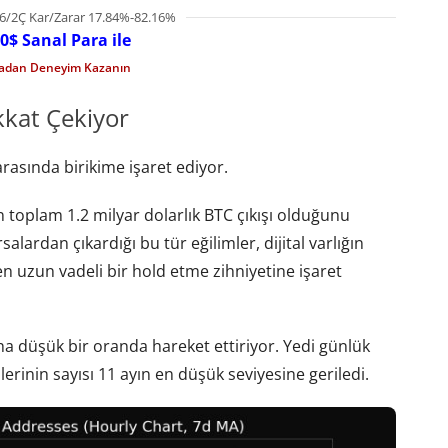
6/2Ç Kar/Zarar 17.84%-82.16%
0$ Sanal Para ile
madan Deneyim Kazanın
kkat Çekiyor
arasında birikime işaret ediyor.
 toplam 1.2 milyar dolarlık BTC çıkışı olduğunu
rsalardan çıkardığı bu tür eğilimler, dijital varlığın
eren uzun vadeli bir hold etme zihniyetine işaret
daha düşük bir oranda hareket ettiriyor. Yedi günlük
rinin sayısı 11 ayın en düşük seviyesine geriledi.