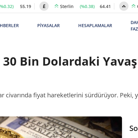
(%0.32)
55.19
(%0.38)
64.41
Sterlin
DA
HBERLER
PİYASALAR
HESAPLAMALAR
FA
n 30 Bin Dolardaki Yavaş
olar civarında fiyat hareketlerini sürdürüyor. Peki
So