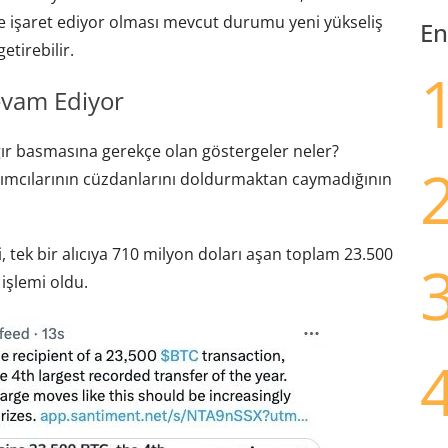
e işaret ediyor olması mevcut durumu yeni yükseliş
En
etirebilir.
evam Ediyor
ağır basmasına gerekçe olan göstergeler neler?
ırımcılarının cüzdanlarını doldurmaktan caymadığının
, tek bir alıcıya 710 milyon doları aşan toplam 23.500
işlemi oldu.