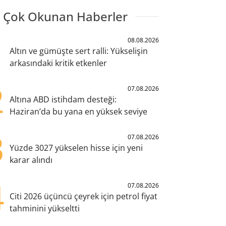
 Çok Okunan Haberler
1
08.08.2026
Altın ve gümüşte sert ralli: Yükselişin
arkasındaki kritik etkenler
2
07.08.2026
Altına ABD istihdam desteği:
Haziran’da bu yana en yüksek seviye
3
07.08.2026
Yüzde 3027 yükselen hisse için yeni
karar alındı
4
07.08.2026
Citi 2026 üçüncü çeyrek için petrol fiyat
tahminini yükseltti