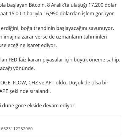
la başlayan Bitcoin, 8 Aralık’ta ulaştığı 17,200 dolar
at 15:00 itibarıyla 16,990 dolardan işlem görüyor.
a erdiğini, boğa trendinin başlayacağını savunuyor.
nın imajına zarar verse de uzmanların tahminleri
kseleceğine işaret ediyor.
an FED faiz kararı piyasalar için büyük öneme sahip.
apacağı yönünde.
 DOGE, FLOW, CHZ ve APT oldu. Düşük de olsa bir
APE şeklinde sıralandı.
’si düne göre ekside devam ediyor.
2116623112232960