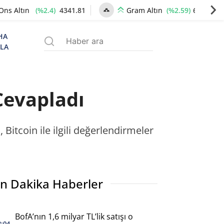
(%2.4)
4341.81
(%2.59)
6660.55
Ons Altın
Gram Altın
HA
ZLA
Cevapladı
Bitcoin ile ilgili değerlendirmeler
n Dakika Haberler
BofA’nın 1,6 milyar TL’lik satışı o
3:04