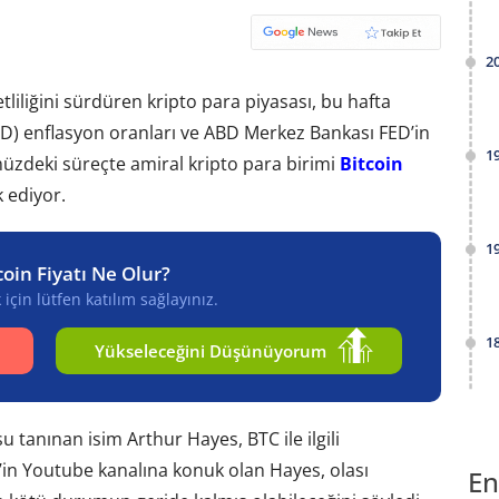
2
liliğini sürdüren kripto para piyasası, bu hafta
ABD) enflasyon oranları ve ABD Merkez Bankası FED’in
1
müzdeki süreçte amiral kripto para birimi
Bitcoin
k ediyor.
1
coin Fiyatı Ne Olur?
için lütfen katılım sağlayınız.
1
Yükseleceğini Düşünüyorum
 tanınan isim Arthur Hayes, BTC ile ilgili
’in Youtube kanalına konuk olan Hayes, olası
En