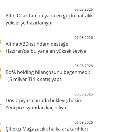
1
07.08.2026
Altın Ocak'tan bu yana en güçlü haftalık
yükselişe hazırlanıyor
2
07.08.2026
Altına ABD istihdam desteği:
Haziran’da bu yana en yüksek seviye
3
06.08.2026
BofA holding bilançosunu beğenmedi:
1,5 milyar TL’lik satış yaptı
4
06.08.2026
Döviz piyasalarında bekleyiş hakim:
Yeni pozisyondan kaçınılıyor
5
06.08.2026
Çitlekçi Mağazacılık halka arz tarihleri