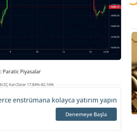
 Paratic Piyasalar
6/2Ç Kar/Zarar 17.84%-82.16%
erce enstrümana
kolayca yatırım yapın
Denemeye Başla