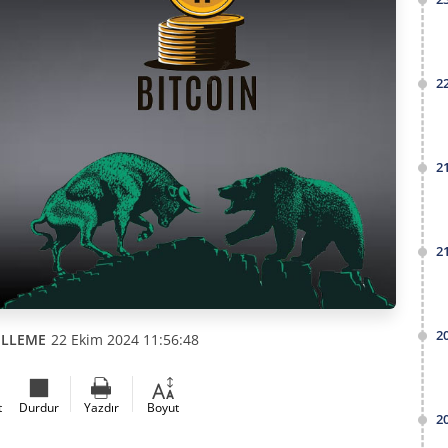
2
2
2
2
ELLEME
22 Ekim 2024 11:56:48
t
Durdur
Yazdır
Boyut
2