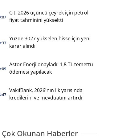
Citi 2026 üçüncü çeyrek için petrol
0:07
fiyat tahminini yükseltti
Yüzde 3027 yükselen hisse için yeni
9:33
karar alındı
Astor Enerji onayladı: 1,8 TL temettü
9:09
ödemesi yapılacak
VakıfBank, 2026'nın ilk yarısında
8:47
kredilerini ve mevduatını artırdı
 Çok Okunan Haberler