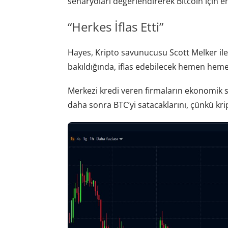
senaryoları değerlendirerek Bitcoin için e
“Herkes İflas Etti”
Hayes, Kripto savunucusu Scott Melker il
bakıldığında, iflas edebilecek hemen hemen 
Merkezi kredi veren firmaların ekonomik sık
daha sonra BTC’yi satacaklarını, çünkü kript