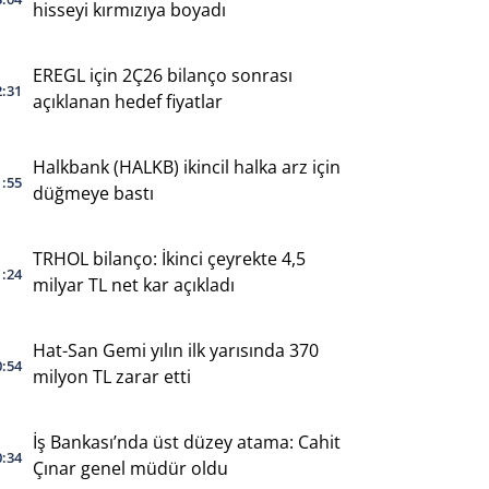
hisseyi kırmızıya boyadı
EREGL için 2Ç26 bilanço sonrası
2:31
açıklanan hedef fiyatlar
Halkbank (HALKB) ikincil halka arz için
1:55
düğmeye bastı
TRHOL bilanço: İkinci çeyrekte 4,5
1:24
milyar TL net kar açıkladı
Hat-San Gemi yılın ilk yarısında 370
0:54
milyon TL zarar etti
İş Bankası’nda üst düzey atama: Cahit
0:34
Çınar genel müdür oldu