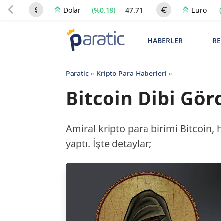
(%0.18)
47.71
Dolar
Euro
HABERLER
RE
Paratic
»
Kripto Para Haberleri
»
Bitcoin Dibi Gö
Amiral kripto para birimi Bitcoin, 
yaptı. İşte detaylar;