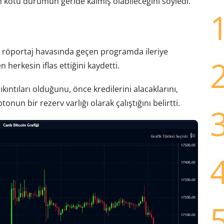
n kötü durumun geride kalmış olabileceğini söyledi.
e röportaj havasında geçen programda ileriye
herkesin iflas ettiğini kaydetti.
ıntıları olduğunu, önce kredilerini alacaklarını,
onun bir rezerv varlığı olarak çalıştığını belirtti.