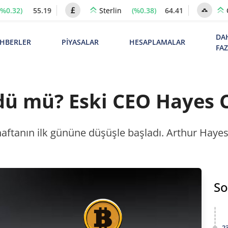
(%0.32)
55.19
(%0.38)
64.41
Sterlin
DA
HBERLER
PİYASALAR
HESAPLAMALAR
FA
rdü mü? Eski CEO Hayes 
haftanın ilk gününe düşüşle başladı. Arthur Hayes, 
So
2