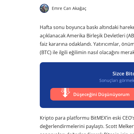
Emre Can Akağaç
Hafta sonu boyunca baskı altındaki hareket
açıklanacak Amerika Birleşik Devletleri (
faiz kararına odaklandı. Yatırıcımlar, önü
(BTC) ile ilgili eğilimin nasıl olacağını mera
Sizce Bit
Sonuçları görmek 
Düşeceğini Düşünüyorum
Kripto para platformu BitMEX’in eski CEO’su
değerlendirmelerini paylaştı. Scott Melker