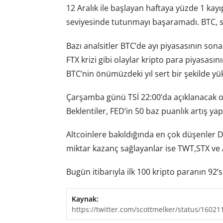
12 Aralık ile başlayan haftaya yüzde 1 kayıp
seviyesinde tutunmayı başaramadı. BTC, sa
Bazı analsitler BTC’de ayı piyasasının son
FTX krizi gibi olaylar kripto para piyasası
BTC’nin önümüzdeki yıl sert bir şekilde yü
Çarşamba günü TSİ 22:00’da açıklanacak ol
Beklentiler, FED’in 50 baz puanlık artış y
Altcoinlere bakıldığında en çok düşenler
miktar kazanç sağlayanlar ise TWT,STX ve 
Bugün itibarıyla ilk 100 kripto paranın 92
Kaynak:
https://twitter.com/scottmelker/status/160