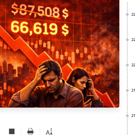
2
2
2
2
2