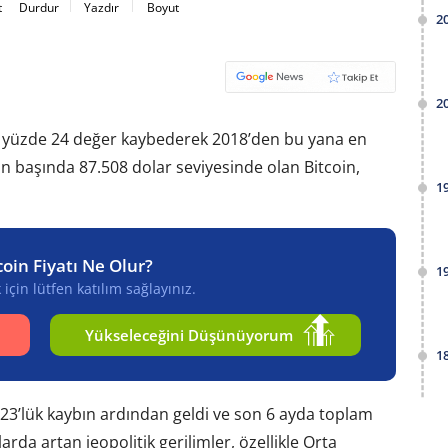
t
Durdur
Yazdır
Boyut
2
2
şık yüzde 24 değer kaybederek 2018’den bu yana en
lın başında 87.508 dolar seviyesinde olan Bitcoin,
1
coin Fiyatı Ne Olur?
1
için lütfen katılım sağlayınız.
Yükseleceğini Düşünüyorum
1
23’lük kaybın ardından geldi ve son 6 ayda toplam
arda artan jeopolitik gerilimler, özellikle Orta