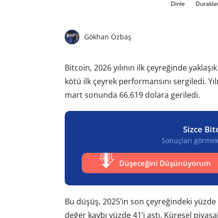
Dinle
Durakla
Gökhan Özbaş
Bitcoin, 2026 yılının ilk çeyreğinde yakla
kötü ilk çeyrek performansını sergiledi. Yı
mart sonunda 66.619 dolara geriledi.
Sizce Bit
Sonuçları görmek 
Düşeceğini Düşünüyorum
Bu düşüş, 2025’in son çeyreğindeki yüzde 
değer kaybı yüzde 41’i aştı. Küresel piyasal