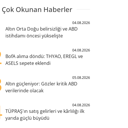
 Çok Okunan Haberler
1
04.08.2026
Altın Orta Doğu belirsizliği ve ABD
istihdamı öncesi yükselişte
2
04.08.2026
BofA alıma döndü: THYAO, EREGL ve
ASELS sepete eklendi
3
05.08.2026
Altın güçleniyor: Gözler kritik ABD
verilerinde olacak
4
04.08.2026
TÜPRAŞ'ın satış gelirleri ve kârlılığı ilk
yarıda güçlü büyüdü