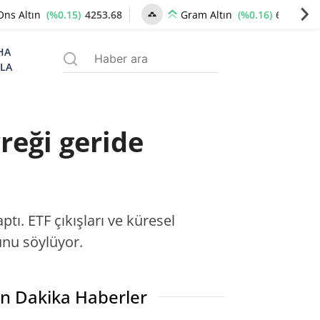
(%0.15)
4253.68
(%0.16)
6506.46
Ons Altın
Gram Altın
HA
ZLA
reği geride
ptı. ETF çıkışları ve küresel
ğunu söylüyor.
n Dakika Haberler