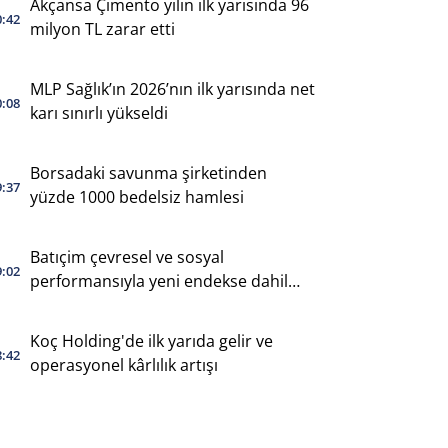
Akçansa Çimento yılın ilk yarısında 96
0:42
milyon TL zarar etti
MLP Sağlık’ın 2026’nın ilk yarısında net
0:08
karı sınırlı yükseldi
Borsadaki savunma şirketinden
9:37
yüzde 1000 bedelsiz hamlesi
Batıçim çevresel ve sosyal
9:02
performansıyla yeni endekse dahil
oldu
Koç Holding'de ilk yarıda gelir ve
8:42
operasyonel kârlılık artışı