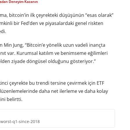
madan Deneyim Kazanın
ma, bitcoin’in ilk çeyrekteki düşüşünün “esas olarak”
mkinli bir Fed’den ve piyasalardaki genel riskten
di.
n Min Jung, “Bitcoin’e yönelik uzun vadeli inançta
kanıt var. Kurumsal katılım ve benimseme eğilimleri
lden ziyade döngüsel olduğunu gösteriyor.”
inci çeyrekte bu trendi tersine çevirmek için ETF
 düzenlemelerinde daha net ilerleme ve daha kolay
i belirtti.
-worst-q1-since-2018