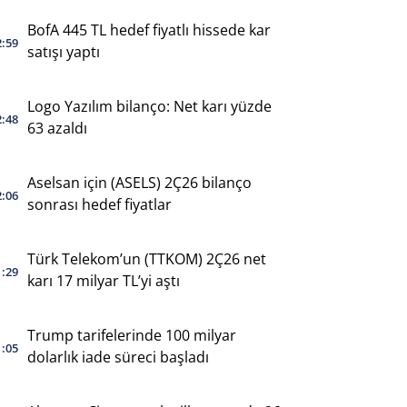
BofA 445 TL hedef fiyatlı hissede kar
2:59
satışı yaptı
Logo Yazılım bilanço: Net karı yüzde
2:48
63 azaldı
Aselsan için (ASELS) 2Ç26 bilanço
2:06
sonrası hedef fiyatlar
Türk Telekom’un (TTKOM) 2Ç26 net
1:29
karı 17 milyar TL’yi aştı
Trump tarifelerinde 100 milyar
1:05
dolarlık iade süreci başladı