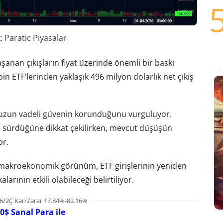
 Paratic Piyasalar
aşanan çıkışların fiyat üzerinde önemli bir baskı
coin ETF’lerinden yaklaşık 496 milyon dolarlık net çıkış
 uzun vadeli güvenin korunduğunu vurguluyor.
 sürdüğüne dikkat çekilirken, mevcut düşüşün
or.
 makroekonomik görünüm, ETF girişlerinin yeniden
arının etkili olabileceği belirtiliyor.
6/2Ç Kar/Zarar 17.84%-82.16%
0$ Sanal Para ile