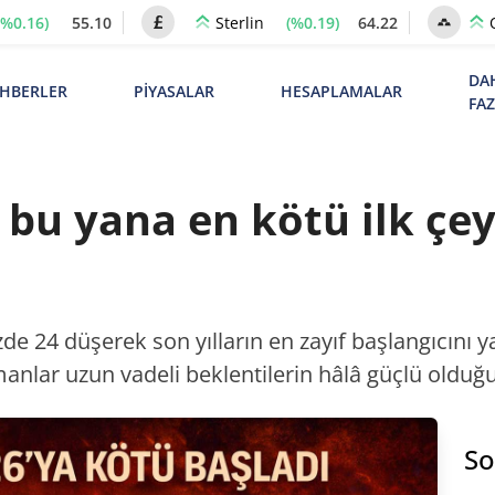
(%0.16)
55.10
(%0.19)
64.22
Sterlin
DA
HBERLER
PİYASALAR
HESAPLAMALAR
FA
 bu yana en kötü ilk çey
de 24 düşerek son yılların en zayıf başlangıcını ya
uzmanlar uzun vadeli beklentilerin hâlâ güçlü oldu
So