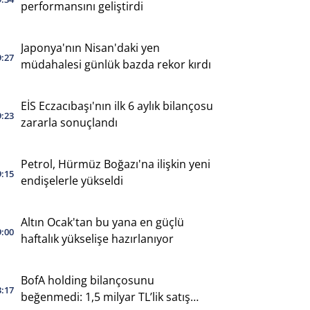
performansını geliştirdi
Japonya'nın Nisan'daki yen
9:27
müdahalesi günlük bazda rekor kırdı
EİS Eczacıbaşı'nın ilk 6 aylık bilançosu
9:23
zararla sonuçlandı
Petrol, Hürmüz Boğazı'na ilişkin yeni
9:15
endişelerle yükseldi
Altın Ocak'tan bu yana en güçlü
9:00
haftalık yükselişe hazırlanıyor
BofA holding bilançosunu
3:17
beğenmedi: 1,5 milyar TL’lik satış