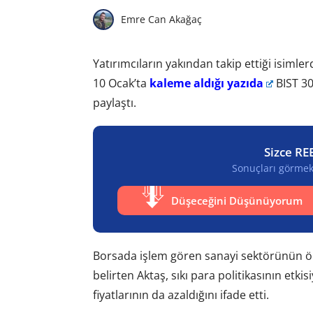
Emre Can Akağaç
Yatırımcıların yakından takip ettiği isiml
10 Ocak’ta
kaleme aldığı yazıda
BIST 30
paylaştı.
Sizce RE
Sonuçları görmek 
Düşeceğini Düşünüyorum
Borsada işlem gören sanayi sektörünün önc
belirten Aktaş, sıkı para politikasının etkis
fiyatlarının da azaldığını ifade etti.