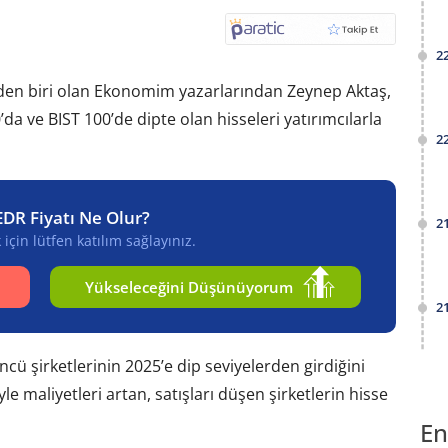
2
erden biri olan Ekonomim yazarlarından Zeynep Aktaş,
’da ve BIST 100’de dipte olan hisseleri yatırımcılarla
2
EDR Fiyatı Ne Olur?
2
için lütfen katılım sağlayınız.
Yükseleceğini Düşünüyorum
2
ü şirketlerinin 2025’e dip seviyelerden girdiğini
iyle maliyetleri artan, satışları düşen şirketlerin hisse
En