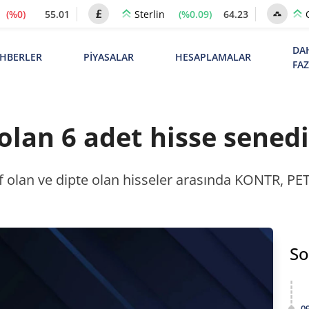
(%0)
55.01
(%0.09)
64.23
Sterlin
DA
HBERLER
PİYASALAR
HESAPLAMALAR
FA
 olan 6 adet hisse senedi
ayıf olan ve dipte olan hisseler arasında KONTR, PE
So
0