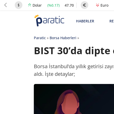
(%0.17)
47.70
Dolar
Euro
HABERLER
RE
Paratic
»
Borsa Haberleri
»
BIST 30’da dipte
Borsa İstanbul’da yıllık getirisi z
aldı. İşte detaylar;