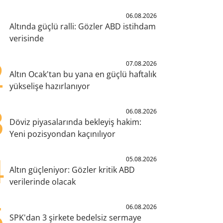
1
06.08.2026
Altında güçlü ralli: Gözler ABD istihdam
verisinde
2
07.08.2026
Altın Ocak'tan bu yana en güçlü haftalık
yükselişe hazırlanıyor
3
06.08.2026
Döviz piyasalarında bekleyiş hakim:
Yeni pozisyondan kaçınılıyor
4
05.08.2026
Altın güçleniyor: Gözler kritik ABD
verilerinde olacak
5
06.08.2026
SPK'dan 3 şirkete bedelsiz sermaye