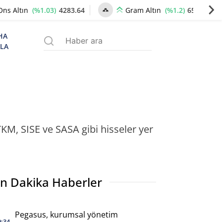
(%1.03)
4283.64
(%1.2)
6570.52
Ons Altın
Gram Altın
HA
ZLA
TKM, SISE ve SASA gibi hisseler yer
n Dakika Haberler
Pegasus, kurumsal yönetim
9:34