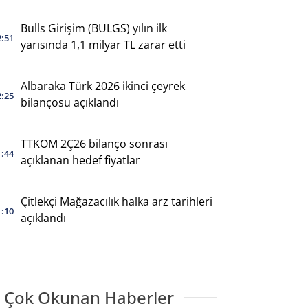
yaptı
Bulls Girişim (BULGS) yılın ilk
2:51
yarısında 1,1 milyar TL zarar etti
Albaraka Türk 2026 ikinci çeyrek
2:25
bilançosu açıklandı
TTKOM 2Ç26 bilanço sonrası
1:44
açıklanan hedef fiyatlar
Çitlekçi Mağazacılık halka arz tarihleri
1:10
açıklandı
 Çok Okunan Haberler