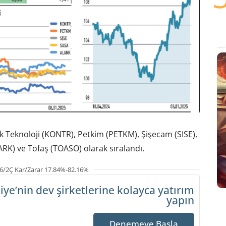
k Teknoloji (KONTR), Petkim (PETKM), Şişecam (SISE),
ARK) ve Tofaş (TOASO) olarak sıralandı.
6/2Ç Kar/Zarar 17.84%-82.16%
iye’nin dev şirketlerine
kolayca yatırım
yapın
Denemeye Başla