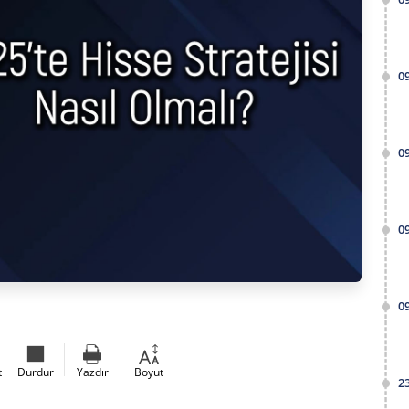
0
0
0
0
t
Durdur
Yazdır
Boyut
2