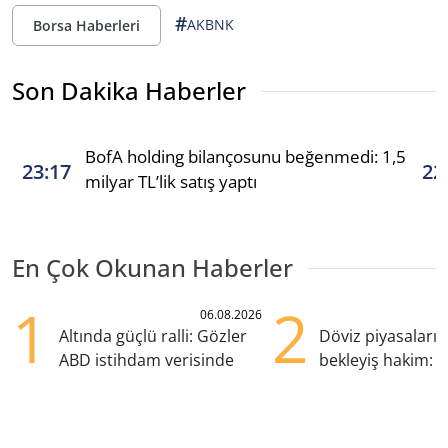
#
AKBNK
Borsa Haberleri
Son Dakika Haberler
BofA holding bilançosunu beğenmedi: 1,5
23:17
22
milyar TL’lik satış yaptı
En Çok Okunan Haberler
1
2
06.08.2026
Altında güçlü ralli: Gözler
Döviz piyasaları
ABD istihdam verisinde
bekleyiş hakim: Y
pozisyondan kaçı