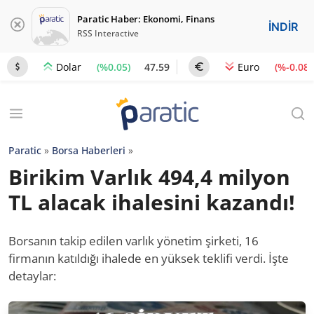
Paratic Haber: Ekonomi, Finans
İNDİR
RSS Interactive
(%0.05)
47.59
(%-0.08)
Dolar
Euro
Paratic
»
Borsa Haberleri
»
Birikim Varlık 494,4 milyon
TL alacak ihalesini kazandı!
Borsanın takip edilen varlık yönetim şirketi, 16
firmanın katıldığı ihalede en yüksek teklifi verdi. İşte
detaylar: