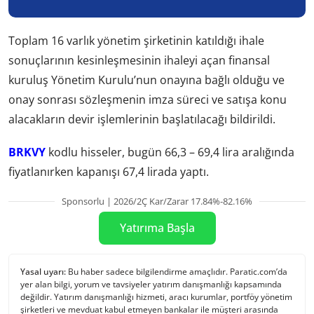
Toplam 16 varlık yönetim şirketinin katıldığı ihale
sonuçlarının kesinleşmesinin ihaleyi açan finansal
kuruluş Yönetim Kurulu’nun onayına bağlı olduğu ve
onay sonrası sözleşmenin imza süreci ve satışa konu
alacakların devir işlemlerinin başlatılacağı bildirildi.
BRKVY
kodlu hisseler, bugün 66,3 – 69,4 lira aralığında
fiyatlanırken kapanışı 67,4 lirada yaptı.
Sponsorlu | 2026/2Ç Kar/Zarar 17.84%-82.16%
Yatırıma Başla
Yasal uyarı:
Bu haber sadece bilgilendirme amaçlıdır. Paratic.com’da
yer alan bilgi, yorum ve tavsiyeler yatırım danışmanlığı kapsamında
değildir. Yatırım danışmanlığı hizmeti, aracı kurumlar, portföy yönetim
şirketleri ve mevduat kabul etmeyen bankalar ile müşteri arasında