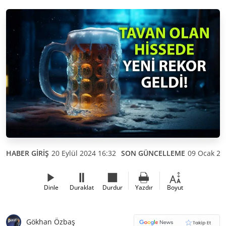
HABER GİRİŞ
20 Eylül 2024 16:32
SON GÜNCELLEME
09 Ocak 20
Dinle
Duraklat
Durdur
Yazdır
Boyut
Gökhan Özbaş