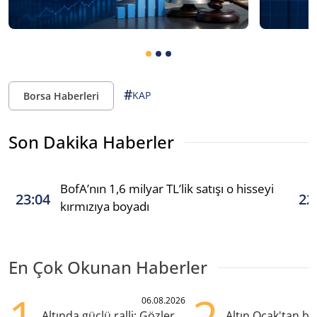
#
KAP
Borsa Haberleri
Son Dakika Haberler
BofA’nın 1,6 milyar TL’lik satışı o hisseyi
23:04
22
kırmızıya boyadı
En Çok Okunan Haberler
06.08.2026
Altında güçlü ralli: Gözler
Altın Ocak'tan b