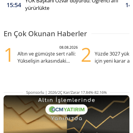
YÖK Başkanı Özvar duyurdu: Öğrenci affı
15:54
14
yürürlükte
En Çok Okunan Haberler
1
2
08.08.2026
Altın ve gümüşte sert ralli:
Yüzde 3027 yükse
Yükselişin arkasındaki
için yeni karar al
kritik etkenler
Sponsorlu | 2026/2Ç Kar/Zarar 17.84%-82.16%