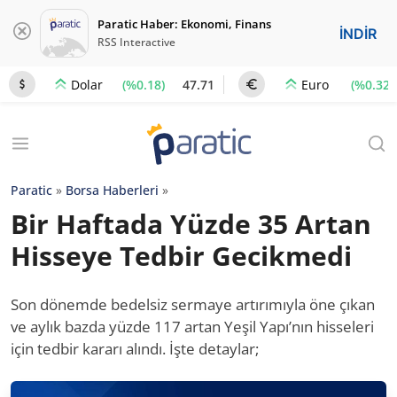
Paratic Haber: Ekonomi, Finans
İNDİR
RSS Interactive
(%0.18)
47.71
(%0.32)
Dolar
Euro
Paratic
»
Borsa Haberleri
»
Bir Haftada Yüzde 35 Artan
Hisseye Tedbir Gecikmedi
Son dönemde bedelsiz sermaye artırımıyla öne çıkan
ve aylık bazda yüzde 117 artan Yeşil Yapı’nın hisseleri
için tedbir kararı alındı. İşte detaylar;