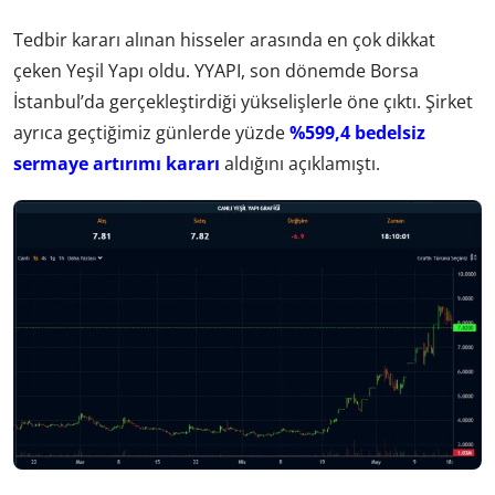
Tedbir kararı alınan hisseler arasında en çok dikkat
çeken Yeşil Yapı oldu. YYAPI, son dönemde Borsa
İstanbul’da gerçekleştirdiği yükselişlerle öne çıktı. Şirket
ayrıca geçtiğimiz günlerde yüzde
%599,4 bedelsiz
sermaye artırımı kararı
aldığını açıklamıştı.