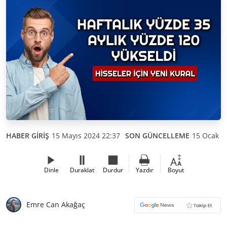
HABER GİRİŞ
15 Mayıs 2024 22:37
SON GÜNCELLEME
15 Ocak 2
Dinle
Duraklat
Durdur
Yazdır
Boyut
Emre Can Akağaç