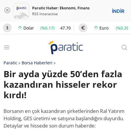
Paratic Haber: Ekonomi, Finans
İNDİR
RSS Interactive
(%0.17)
47.70
(%0.26)
Dolar
Euro
Paratic
»
Borsa Haberleri
»
Bir ayda yüzde 50’den fazla
kazandıran hisseler rekor
kırdı!
Borsanın en çok kazandıran şirketlerinden Ral Yatırım
Holding, GES üretimi ve satışına başlandığını duyurdu.
Detaylar ve hissede son durum haberde: