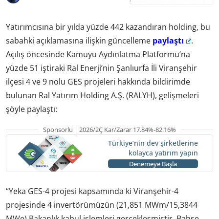
Yatırımcısına bir yılda yüzde 442 kazandıran holding, bu
sabahki açıklamasına ilişkin güncelleme
paylaştı
.
Açılış öncesinde Kamuyu Aydınlatma Platformu’na
yüzde 51 iştiraki Ral Enerji’nin Şanlıurfa İli Viranşehir
ilçesi 4 ve 9 nolu GES projeleri hakkında bildirimde
bulunan Ral Yatırım Holding A.Ş. (RALYH), gelişmeleri
şöyle paylaştı:
Sponsorlu | 2026/2Ç Kar/Zarar 17.84%-82.16%
Türkiye’nin dev şirketlerine
kolayca yatırım yapın
Denemeye Başla
“Yeka GES-4 projesi kapsamında ki Viranşehir-4
projesinde 4 invertörümüzün (21,851 MWm/15,3844
MWe) Bakanlık kabul işlemleri gerçekleşmiştir. Bahse