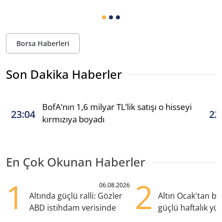
Borsa Haberleri
Son Dakika Haberler
BofA’nın 1,6 milyar TL’lik satışı o hisseyi
23:04
22
kırmızıya boyadı
En Çok Okunan Haberler
1
2
06.08.2026
Altında güçlü ralli: Gözler
Altın Ocak'tan b
ABD istihdam verisinde
güçlü haftalık yük
hazırlanıyor