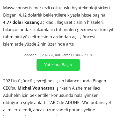
Massachusetts merkezli çok uluslu biyoteknoloji şirketi
Biogen, 4,12 dolarlık beklentilere kıyasla hisse başına
4,77 dolar kazanç
açıkladı. İlaç üreticisinin hisseleri,
bilançosundaki rakamların tahminleri geçmesi ve tüm yıl
tahminini yükseltmesinin ardından açılış öncesi
işlemlerde yüzde 2’nin üzerinde arttı.
Sponsorlu | 2026/2Ç Kar/Zarar 17.84%-82.16%
Yatırıma Başla
2021’in üçüncü çeyreğine ilişkin bilançosunda Biogen
CEO’su
Michel Vounatsos
, şirketin Alzheimer ilacı
Aduhelm için beklentiler konusunda hala iyimser
olduğunu şöyle anlattı: “ABD’de ADUHELM’in potansiyel
alımı ertelendi, ancak uzun vadeli potansiyeline