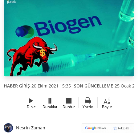
HABER GİRİŞ
20 Ekim 2021 15:35
SON GÜNCELLEME
25 Ocak 20
Dinle
Duraklat
Durdur
Yazdır
Boyut
Nesrin Zaman