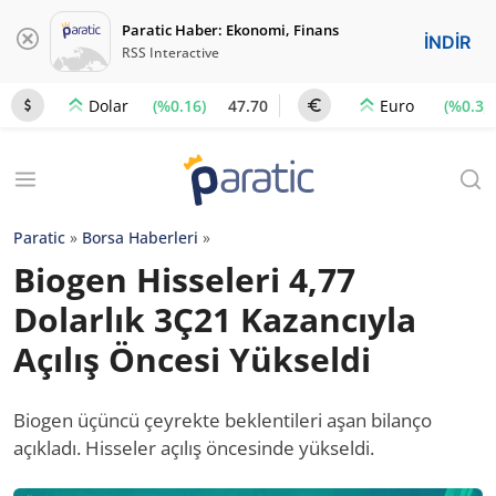
Paratic Haber: Ekonomi, Finans
İNDİR
RSS Interactive
(%0.16)
47.70
(%0.3)
Dolar
Euro
Paratic
»
Borsa Haberleri
»
Biogen Hisseleri 4,77
Dolarlık 3Ç21 Kazancıyla
Açılış Öncesi Yükseldi
Biogen üçüncü çeyrekte beklentileri aşan bilanço
açıkladı. Hisseler açılış öncesinde yükseldi.