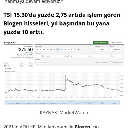
inanmaya devam ediyoruz.”
TSİ 15.30’da yüzde 2,75 artıda işlem gören
Biogen hisseleri, yıl başından bu yana
yüzde 10 arttı.
KAYNAK: MarketWatch
2021’in ADUHELM’in lansmanı ile
Biogen
için