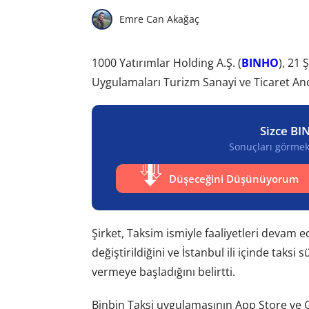
Emre Can Akağaç
1000 Yatırımlar Holding A.Ş. (
BINHO
), 21 
Uygulamaları Turizm Sanayi ve Ticaret Ano
Sizce BI
Sonuçları görmek 
Düşeceğini Düşünüyorum
Şirket, Taksim ismiyle faaliyetleri devam 
değiştirildiğini ve İstanbul ili içinde taksi
vermeye başladığını belirtti.
Binbin Taksi uygulamasının App Store ve 