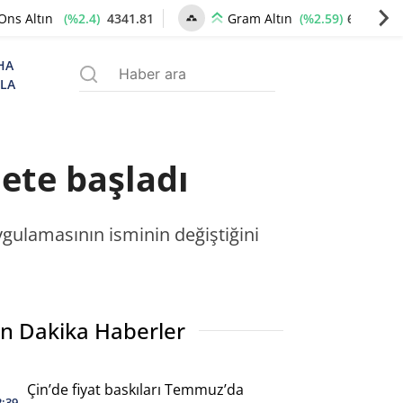
(%2.4)
4341.81
(%2.59)
6660.55
Ons Altın
Gram Altın
HA
ZLA
ete başladı
ygulamasının isminin değiştiğini
n Dakika Haberler
Çin’de fiyat baskıları Temmuz’da
2:39