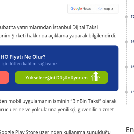
1
Şubat’ta yatırımlarından İstanbul Dijital Taksi
nim Şirketi hakkında açıklama yaparak bilgilendirdi.
1
NHO Fiyatı Ne Olur?
için lütfen katılım sağlayınız.
1
Yükseleceğini Düşünüyorum
1
eden mobil uygulamanın isminin “BinBin Taksi” olarak
 sürücülerine ve yolcularına yenilikçi, güvenilir hizmet
En
Google Play Store üzerinden kullanıma sunulduğu