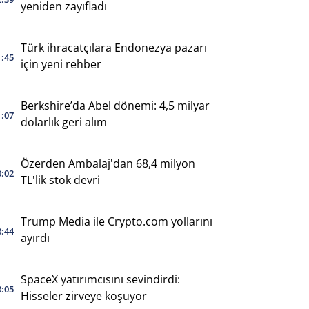
yeniden zayıfladı
Türk ihracatçılara Endonezya pazarı
1:45
için yeni rehber
Berkshire’da Abel dönemi: 4,5 milyar
1:07
dolarlık geri alım
Özerden Ambalaj'dan 68,4 milyon
0:02
TL'lik stok devri
Trump Media ile Crypto.com yollarını
8:44
ayırdı
SpaceX yatırımcısını sevindirdi:
8:05
Hisseler zirveye koşuyor