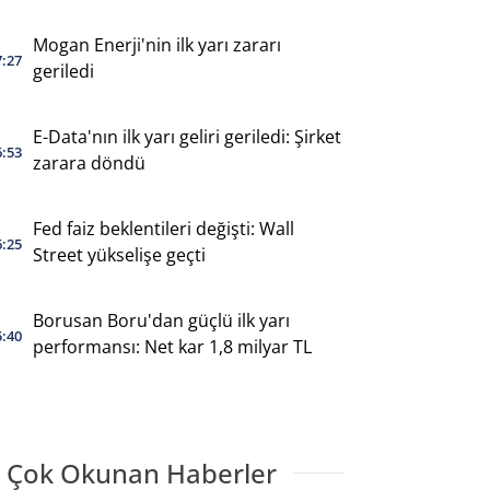
Mogan Enerji'nin ilk yarı zararı
7:27
geriledi
E-Data'nın ilk yarı geliri geriledi: Şirket
6:53
zarara döndü
Fed faiz beklentileri değişti: Wall
6:25
Street yükselişe geçti
Borusan Boru'dan güçlü ilk yarı
5:40
performansı: Net kar 1,8 milyar TL
 Çok Okunan Haberler