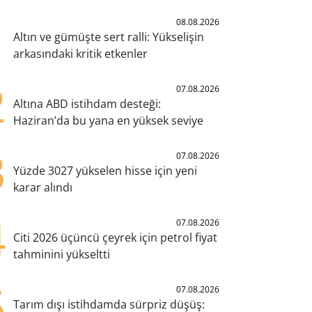
1
08.08.2026
Altın ve gümüşte sert ralli: Yükselişin
arkasındaki kritik etkenler
2
07.08.2026
Altına ABD istihdam desteği:
Haziran’da bu yana en yüksek seviye
3
07.08.2026
Yüzde 3027 yükselen hisse için yeni
karar alındı
4
07.08.2026
Citi 2026 üçüncü çeyrek için petrol fiyat
tahminini yükseltti
5
07.08.2026
Tarım dışı istihdamda sürpriz düşüş: