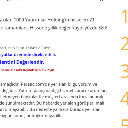
z olan 1000 Yatırımlar Holding’in hisseleri 21
n tamamladı. Hissede yıllık değer kaybı yüzde 58,6
6/2Ç Kar/Zarar 17.84%-82.16%
iyatlar üzerinde direkt etkili.
lentini Değerlendir.
eneme Hesabı Açmak İçin Tıklayın.
maçlıdır. Paratic.com’da yer alan bilgi, yorum ve
değildir. Yatırım danışmanlığı hizmeti, aracı kurumlar,
l etmeyen bankalar ile müşteri arasında imzalanacak
de sunulmaktadır. Bu haberde yer alan görüşler, mali
gun olmayabilir. Bu nedenle yalnızca burada yer alan
i uygun sonuçlar doğurmayabilir.