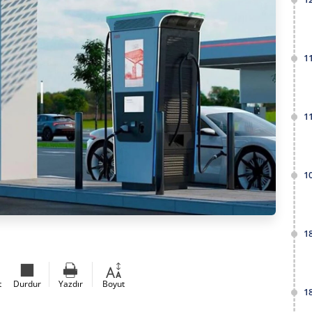
1
1
1
1
t
Durdur
Yazdır
Boyut
1