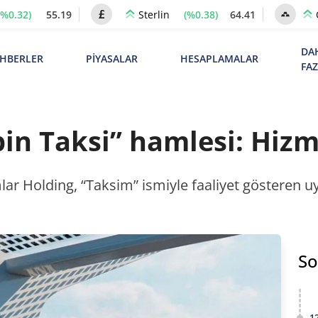
(%0.32)
55.19
(%0.38)
64.41
Sterlin
DA
HBERLER
PİYASALAR
HESAPLAMALAR
FA
in Taksi” hamlesi: Hizm
mlar Holding, “Taksim” ismiyle faaliyet gösteren u
So
1