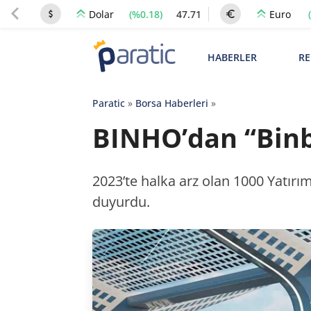
(%0.18)
47.71
Dolar
Euro
HABERLER
RE
Paratic
»
Borsa Haberleri
»
BINHO’dan “Binb
2023’te halka arz olan 1000 Yatırı
duyurdu.