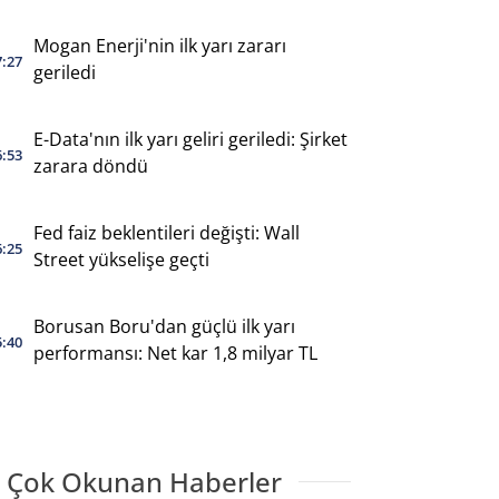
Mogan Enerji'nin ilk yarı zararı
7:27
geriledi
E-Data'nın ilk yarı geliri geriledi: Şirket
6:53
zarara döndü
Fed faiz beklentileri değişti: Wall
6:25
Street yükselişe geçti
Borusan Boru'dan güçlü ilk yarı
5:40
performansı: Net kar 1,8 milyar TL
 Çok Okunan Haberler