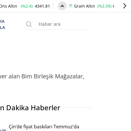
(%2.4)
4341.81
(%2.59)
6660.55
Ons Altın
Gram Altın
HA
ZLA
er alan Bim Birleşik Mağazalar,
n Dakika Haberler
Çin’de fiyat baskıları Temmuz’da
2:39