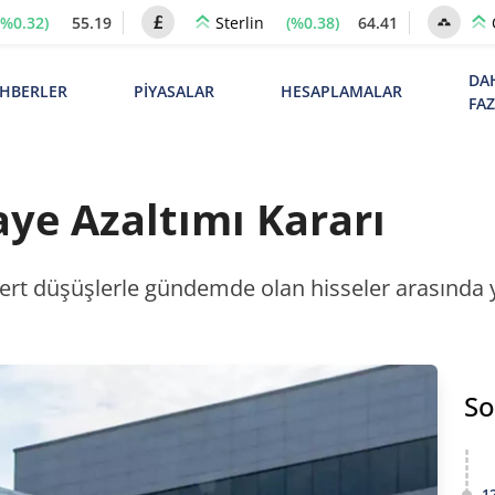
(%0.32)
55.19
(%0.38)
64.41
Sterlin
DA
HBERLER
PİYASALAR
HESAPLAMALAR
FA
ye Azaltımı Kararı
sert düşüşlerle gündemde olan hisseler arasında y
So
1