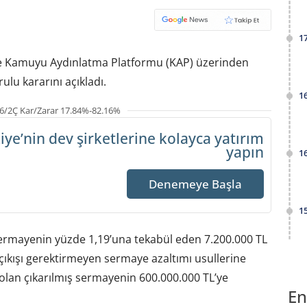
1
de Kamuyu Aydınlatma Platformu (KAP) üzerinden
lu kararını açıkladı.
1
6/2Ç Kar/Zarar 17.84%-82.16%
iye’nin dev şirketlerine
kolayca yatırım
yapın
1
Denemeye Başla
1
sermayenin yüzde 1,19’una tekabül eden 7.200.000 TL
çıkışı gerektirmeyen sermaye azaltımı usullerine
 olan çıkarılmış sermayenin 600.000.000 TL’ye
En