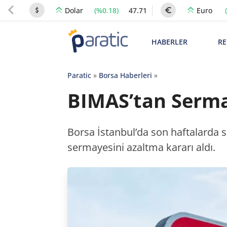
(%0.18)
47.71
Dolar
Euro
HABERLER
RE
Paratic
»
Borsa Haberleri
»
BIMAS’tan Serma
Borsa İstanbul’da son haftalarda 
sermayesini azaltma kararı aldı.