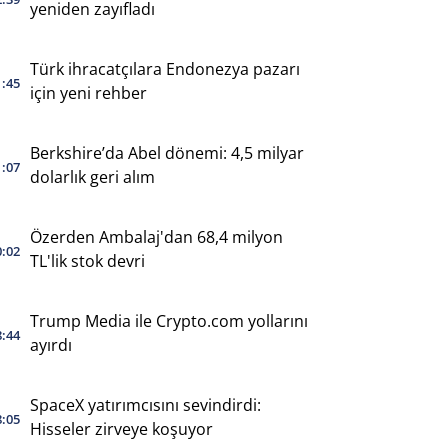
yeniden zayıfladı
Türk ihracatçılara Endonezya pazarı
1:45
için yeni rehber
Berkshire’da Abel dönemi: 4,5 milyar
1:07
dolarlık geri alım
Özerden Ambalaj'dan 68,4 milyon
0:02
TL'lik stok devri
Trump Media ile Crypto.com yollarını
8:44
ayırdı
SpaceX yatırımcısını sevindirdi:
8:05
Hisseler zirveye koşuyor