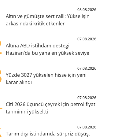
1
08.08.2026
Altın ve gümüşte sert ralli: Yükselişin
arkasındaki kritik etkenler
2
07.08.2026
Altına ABD istihdam desteği:
Haziran’da bu yana en yüksek seviye
3
07.08.2026
Yüzde 3027 yükselen hisse için yeni
karar alındı
4
07.08.2026
Citi 2026 üçüncü çeyrek için petrol fiyat
tahminini yükseltti
5
07.08.2026
Tarım dışı istihdamda sürpriz düşüş: