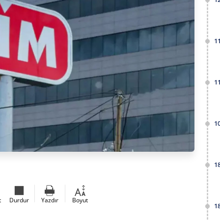
1
1
1
1
t
Durdur
Yazdır
Boyut
1