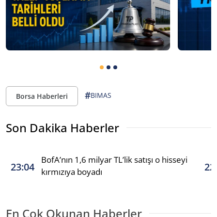
#
BIMAS
Borsa Haberleri
Son Dakika Haberler
BofA’nın 1,6 milyar TL’lik satışı o hisseyi
23:04
22
kırmızıya boyadı
En Çok Okunan Haberler