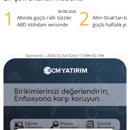
1
2
06.08.2026
Altında güçlü ralli: Gözler
Altın Ocak'tan b
ABD istihdam verisinde
güçlü haftalık yük
hazırlanıyor
Sponsorlu | 2026/2Ç Kar/Zarar 17.84%-82.16%