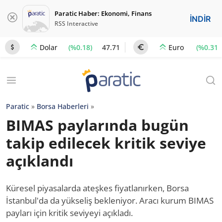
Paratic Haber: Ekonomi, Finans
İNDİR
RSS Interactive
(%0.18)
47.71
(%0.31)
Dolar
Euro
Paratic
»
Borsa Haberleri
»
BIMAS paylarında bugün
takip edilecek kritik seviye
açıklandı
Küresel piyasalarda ateşkes fiyatlanırken, Borsa
İstanbul'da da yükseliş bekleniyor. Aracı kurum BIMAS
payları için kritik seviyeyi açıkladı.