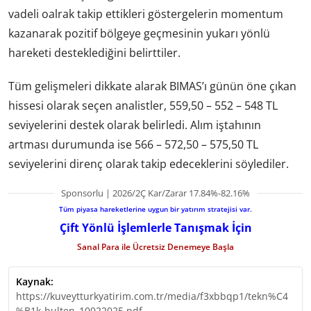
vadeli oalrak takip ettikleri göstergelerin momentum
kazanarak pozitif bölgeye geçmesinin yukarı yönlü
hareketi desteklediğini belirttiler.
Tüm gelişmeleri dikkate alarak BIMAS’ı günün öne çıkan
hissesi olarak seçen analistler, 559,50 – 552 – 548 TL
seviyelerini destek olarak belirledi. Alım iştahının
artması durumunda ise 566 – 572,50 – 575,50 TL
seviyelerini direnç olarak takip edeceklerini söylediler.
Sponsorlu | 2026/2Ç Kar/Zarar 17.84%-82.16%
Tüm piyasa hareketlerine uygun bir yatırım stratejisi var.
Çift Yönlü İşlemlerle Tanışmak İçin
Sanal Para ile Ücretsiz Denemeye Başla
Kaynak:
https://kuveytturkyatirim.com.tr/media/f3xbbqp1/tekn%C4
%B1k-bulten_10022025.pdf