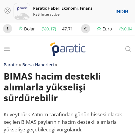
Paratic Haber: Ekonomi, Finans
İNDİR
RSS Interactive
(%0.17)
47.71
(%0.04)
Dolar
Euro
Paratic
»
Borsa Haberleri
»
BIMAS hacim destekli
alımlarla yükselişi
sürdürebilir
KuveytTürk Yatırım tarafından günün hissesi olarak
seçilen BIMAS paylarının hacim destekli alımlarla
yükselişe geçebileceği vurgulandı.