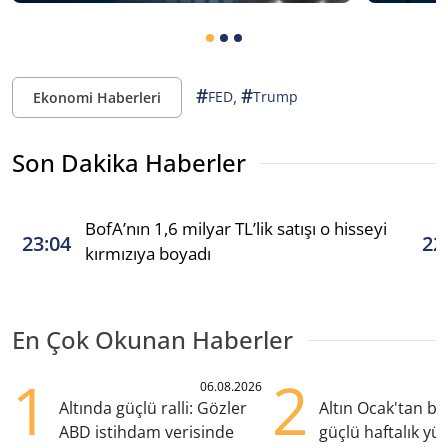
#
#
,
FED
Trump
Ekonomi Haberleri
Son Dakika Haberler
BofA’nın 1,6 milyar TL’lik satışı o hisseyi
23:04
22
kırmızıya boyadı
En Çok Okunan Haberler
1
2
06.08.2026
Altında güçlü ralli: Gözler
Altın Ocak'tan b
ABD istihdam verisinde
güçlü haftalık yük