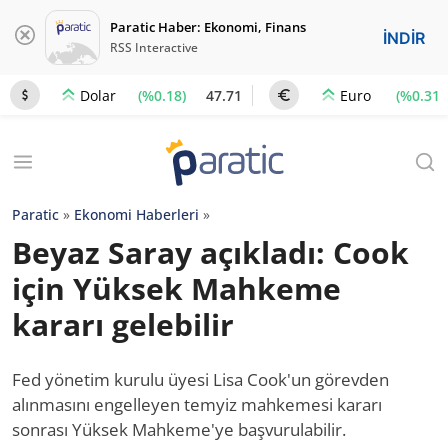
Paratic Haber: Ekonomi, Finans
İNDİR
RSS Interactive
(%0.18)
47.71
(%0.31)
Dolar
Euro
Paratic
»
Ekonomi Haberleri
»
Beyaz Saray açıkladı: Cook
için Yüksek Mahkeme
kararı gelebilir
Fed yönetim kurulu üyesi Lisa Cook'un görevden
alınmasını engelleyen temyiz mahkemesi kararı
sonrası Yüksek Mahkeme'ye başvurulabilir.