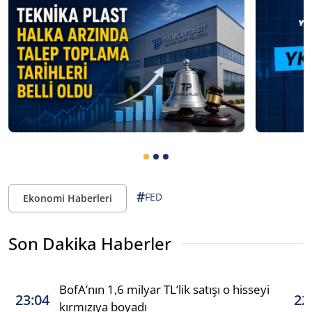
#
FED
Ekonomi Haberleri
Son Dakika Haberler
BofA’nın 1,6 milyar TL’lik satışı o hisseyi
23:04
22
kırmızıya boyadı