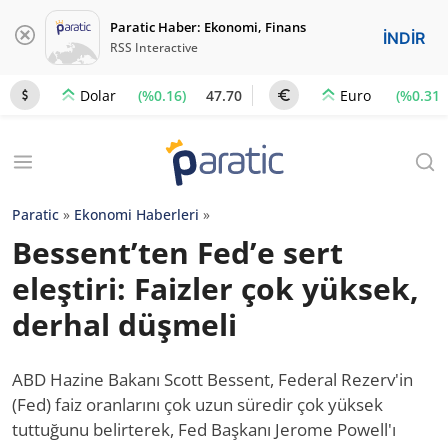
Paratic Haber: Ekonomi, Finans
İNDİR
RSS Interactive
(%0.16)
47.70
(%0.31)
Dolar
Euro
Paratic
»
Ekonomi Haberleri
»
Bessent’ten Fed’e sert
eleştiri: Faizler çok yüksek,
derhal düşmeli
ABD Hazine Bakanı Scott Bessent, Federal Rezerv'in
(Fed) faiz oranlarını çok uzun süredir çok yüksek
tuttuğunu belirterek, Fed Başkanı Jerome Powell'ı