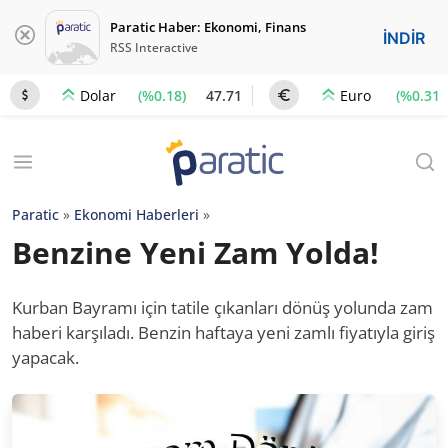
Paratic Haber: Ekonomi, Finans
İNDİR
RSS Interactive
(%0.18)
47.71
(%0.31)
Dolar
Euro
Paratic
»
Ekonomi Haberleri
»
Benzine Yeni Zam Yolda!
Kurban Bayramı için tatile çıkanları dönüş yolunda zam
haberi karşıladı. Benzin haftaya yeni zamlı fiyatıyla giriş
yapacak.