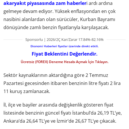
akaryakıt piyasasında zam haberler
i ardı ardına
gelmeye devam ediyor. Yüksek enflasyondan en çok
nasibini alanlardan olan sürücüler, Kurban Bayramı
dönüşünde zamlı benzin fiyatlarıyla karşılaşacak.
Sponsorlu | 2026/2Ç Kar/Zarar 17.84%-82.16%
Ekonomi Haberleri fiyatlar üzerinde direkt etkili.
Fiyat Beklentini Değerlendir.
Ücretsiz (FOREX) Deneme Hesabı Açmak İçin Tıklayın.
Sektör kaynaklarının aktardığına göre 2 Temmuz
Pazartesi gecesinden itibaren benzinin litre fiyatı 2 lira
11 kuruş zamlanacak.
İl, ilçe ve bayiler arasında değişkenlik gösteren fiyat
listesinde benzinin güncel fiyatı İstanbul’da 26,19 TL’ye,
Ankara’da 26,64 TL’ye ve İzmir’de 26,67 TL’ye çıkacak.