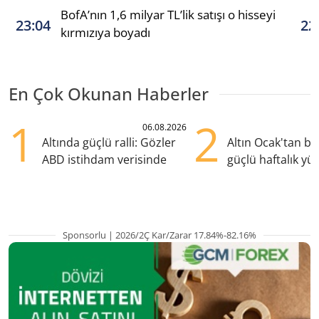
BofA’nın 1,6 milyar TL’lik satışı o hisseyi
23:04
22
kırmızıya boyadı
En Çok Okunan Haberler
1
2
06.08.2026
Altında güçlü ralli: Gözler
Altın Ocak'tan b
ABD istihdam verisinde
güçlü haftalık yük
hazırlanıyor
Sponsorlu | 2026/2Ç Kar/Zarar 17.84%-82.16%