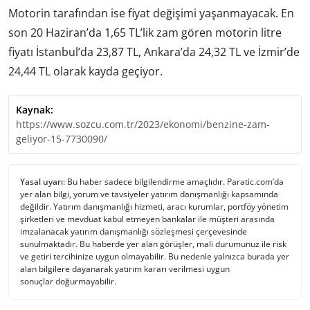
Motorin tarafından ise fiyat değişimi yaşanmayacak. En
son 20 Haziran’da 1,65 TL’lik zam gören motorin litre
fiyatı İstanbul’da 23,87 TL, Ankara’da 24,32 TL ve İzmir’de
24,44 TL olarak kayda geçiyor.
Kaynak:
https://www.sozcu.com.tr/2023/ekonomi/benzine-zam-
geliyor-15-7730090/
Yasal uyarı:
Bu haber sadece bilgilendirme amaçlıdır. Paratic.com’da
yer alan bilgi, yorum ve tavsiyeler yatırım danışmanlığı kapsamında
değildir. Yatırım danışmanlığı hizmeti, aracı kurumlar, portföy yönetim
şirketleri ve mevduat kabul etmeyen bankalar ile müşteri arasında
imzalanacak yatırım danışmanlığı sözleşmesi çerçevesinde
sunulmaktadır. Bu haberde yer alan görüşler, mali durumunuz ile risk
ve getiri tercihinize uygun olmayabilir. Bu nedenle yalnızca burada yer
alan bilgilere dayanarak yatırım kararı verilmesi uygun
sonuçlar doğurmayabilir.