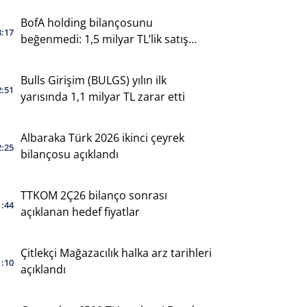
BofA holding bilançosunu
3:17
beğenmedi: 1,5 milyar TL’lik satış
yaptı
Bulls Girişim (BULGS) yılın ilk
2:51
yarısında 1,1 milyar TL zarar etti
Albaraka Türk 2026 ikinci çeyrek
2:25
bilançosu açıklandı
TTKOM 2Ç26 bilanço sonrası
1:44
açıklanan hedef fiyatlar
Çitlekçi Mağazacılık halka arz tarihleri
1:10
açıklandı