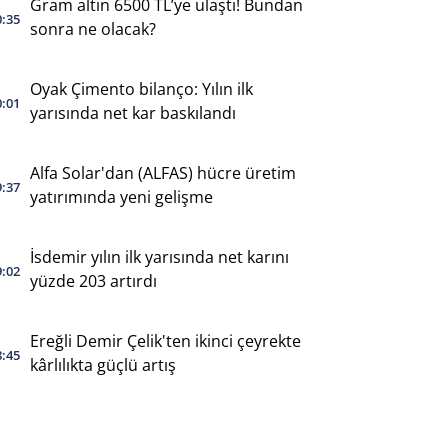
Gram altın 6500 TL’ye ulaştı! Bundan
0:35
sonra ne olacak?
Oyak Çimento bilanço: Yılın ilk
0:01
yarısında net kar baskılandı
Alfa Solar'dan (ALFAS) hücre üretim
9:37
yatırımında yeni gelişme
İsdemir yılın ilk yarısında net karını
9:02
yüzde 203 artırdı
Ereğli Demir Çelik'ten ikinci çeyrekte
8:45
kârlılıkta güçlü artış