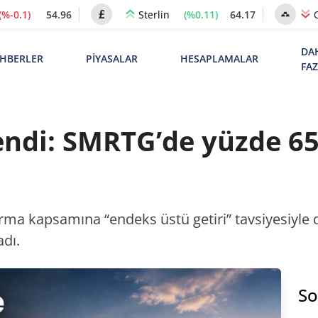
(%-0.1)
54.96
(%0.11)
64.17
Sterlin
DA
HBERLER
PİYASALAR
HESAPLAMALAR
FA
endi: SMRTG’de yüzde 65
rma kapsamına “endeks üstü getiri” tavsiyesiyle da
adı.
So