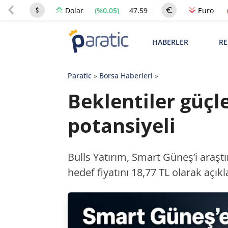
(%0.05)
47.59
Dolar
Euro
HABERLER
RE
Paratic
»
Borsa Haberleri
»
Beklentiler güçl
potansiyeli
Bulls Yatırım, Smart Güneş’i araştı
hedef fiyatını 18,77 TL olarak açıkl