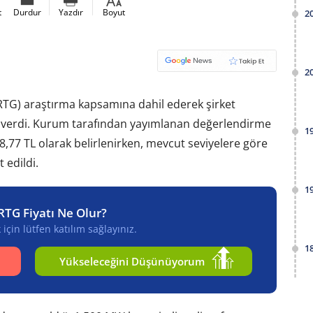
t
Durdur
Yazdır
Boyut
2
2
MRTG) araştırma kapsamına dahil ederek şirket
esi verdi. Kurum tarafından yayımlanan değerlendirme
1
18,77 TL olarak belirlenirken, mevcut seviyelere göre
 edildi.
1
RTG Fiyatı Ne Olur?
için lütfen katılım sağlayınız.
1
Yükseleceğini Düşünüyorum