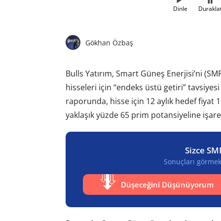
Dinle
Durakla
Gökhan Özbaş
Bulls Yatırım, Smart Güneş Enerjisi’ni (S
hisseleri için “endeks üstü getiri” tavsiy
raporunda, hisse için 12 aylık hedef fiyat 
yaklaşık yüzde 65 prim potansiyeline işaret
Sizce SM
Sonuçları görmek 
Düşeceğini Düşünüyorum