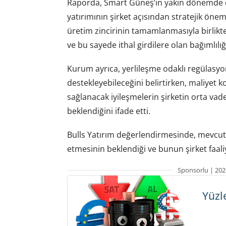
Raporda, Smart Güneş’in yakın dönemde de
yatırımının şirket açısından stratejik önem
üretim zincirinin tamamlanmasıyla birlikte
ve bu sayede ithal girdilere olan bağımlılı
Kurum ayrıca, yerlileşme odaklı regülasy
destekleyebileceğini belirtirken, maliyet k
sağlanacak iyileşmelerin şirketin orta v
beklendiğini ifade etti.
Bulls Yatırım değerlendirmesinde, mevc
etmesinin beklendiği ve bunun şirket faaliy
Sponsorlu | 202
Yüzl