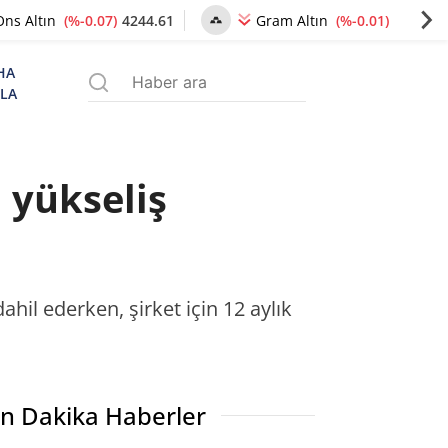
(%-0.07)
4244.61
(%-0.01)
6495.20
Ons Altın
Gram Altın
HA
ZLA
 yükseliş
hil ederken, şirket için 12 aylık
n Dakika Haberler