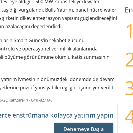
vreye aldığı 1.500 MW kapasiteli yerli wafer
En
 taşıdığı vurgulandı. Bulls Yatırım, panel-hücre-wafer
 şirketin dikey entegrasyon yapısını güçlendireceğini
ğın azalacağını değerlendirdi.
onların Smart Güneş’in rekabet gücünü
ontrolü ve operasyonel verimlilik alanlarında
adeli büyüme görünümüne olumlu katkı sunmasının
ut yatırım ivmesinin önümüzdeki dönemde de devam
etlerine pozitif yansıyabileceği görüşüne yer verildi.
6/2Ç Kar/Zarar 17.84%-82.16%
erce enstrümana
kolayca yatırım yapın
Denemeye Başla