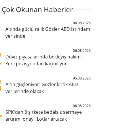
 Çok Okunan Haberler
1
06.08.2026
Altında güçlü ralli: Gözler ABD istihdam
verisinde
2
06.08.2026
Döviz piyasalarında bekleyiş hakim:
Yeni pozisyondan kaçınılıyor
3
05.08.2026
Altın güçleniyor: Gözler kritik ABD
verilerinde olacak
4
06.08.2026
SPK'dan 3 şirkete bedelsiz sermaye
artırımı onayı: Lotlar artacak