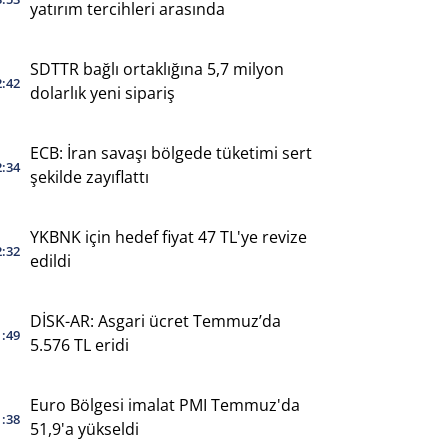
yatırım tercihleri arasında
SDTTR bağlı ortaklığına 5,7 milyon
2:42
dolarlık yeni sipariş
ECB: İran savaşı bölgede tüketimi sert
2:34
şekilde zayıflattı
YKBNK için hedef fiyat 47 TL'ye revize
2:32
edildi
DİSK-AR: Asgari ücret Temmuz’da
1:49
5.576 TL eridi
Euro Bölgesi imalat PMI Temmuz'da
1:38
51,9'a yükseldi