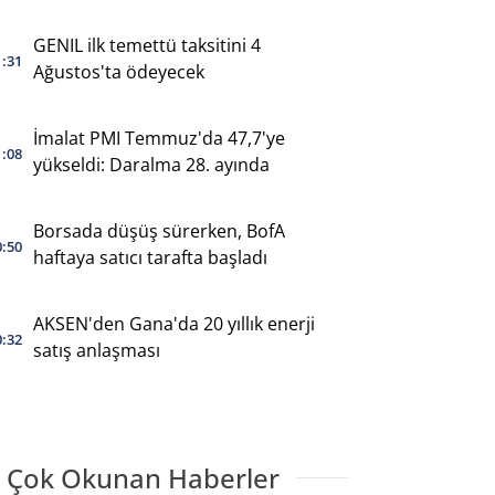
GENIL ilk temettü taksitini 4
1:31
Ağustos'ta ödeyecek
İmalat PMI Temmuz'da 47,7'ye
1:08
yükseldi: Daralma 28. ayında
Borsada düşüş sürerken, BofA
0:50
haftaya satıcı tarafta başladı
AKSEN'den Gana'da 20 yıllık enerji
0:32
satış anlaşması
 Çok Okunan Haberler