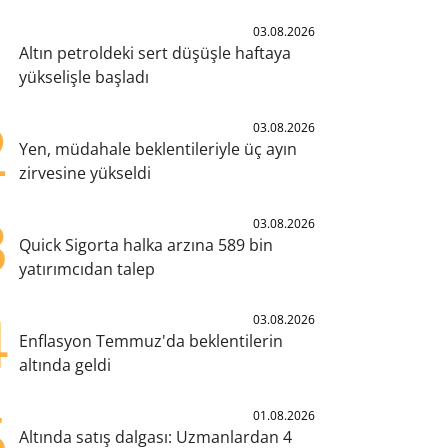
1
03.08.2026
Altın petroldeki sert düşüşle haftaya
yükselişle başladı
2
03.08.2026
Yen, müdahale beklentileriyle üç ayın
zirvesine yükseldi
3
03.08.2026
Quick Sigorta halka arzına 589 bin
yatırımcıdan talep
4
03.08.2026
Enflasyon Temmuz'da beklentilerin
altında geldi
5
01.08.2026
Altında satış dalgası: Uzmanlardan 4