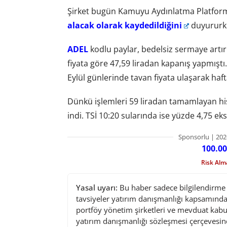
Şirket bugün Kamuyu Aydınlatma Platform
alacak olarak kaydedildiğini
duyururke
ADEL
kodlu paylar, bedelsiz sermaye artı
fiyata göre 47,59 liradan kapanış yapmıştı
Eylül günlerinde tavan fiyata ulaşarak haf
Dünkü işlemleri 59 liradan tamamlayan his
indi. TSİ 10:20 sularında ise yüzde 4,75 eks
Sponsorlu | 202
100.00
Risk Al
Yasal uyarı:
Bu haber sadece bilgilendirme a
tavsiyeler yatırım danışmanlığı kapsamında 
portföy yönetim şirketleri ve mevduat kabu
yatırım danışmanlığı sözleşmesi çerçevesin