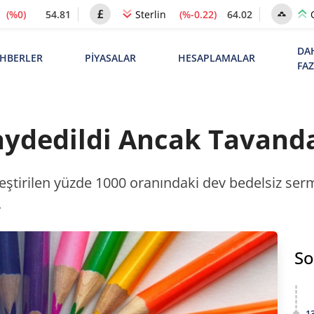
(%0)
54.81
(%-0.22)
64.02
Sterlin
DA
HBERLER
PİYASALAR
HESAPLAMALAR
FA
aydedildi Ancak Tavand
leştirilen yüzde 1000 oranındaki dev bedelsiz se
.
So
1