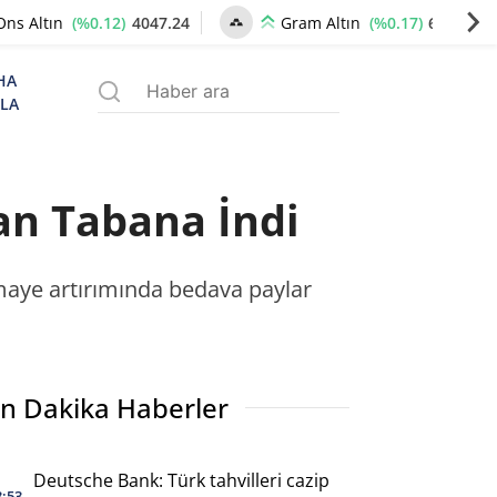
(%0.12)
4047.24
(%0.17)
6186.12
Ons Altın
Gram Altın
HA
ZLA
an Tabana İndi
rmaye artırımında bedava paylar
n Dakika Haberler
Deutsche Bank: Türk tahvilleri cazip
3:53