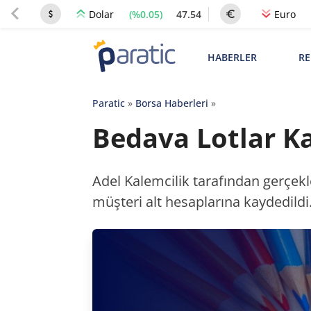
(%0.05)
47.54
Dolar
Euro
HABERLER
RE
Paratic
»
Borsa Haberleri
»
Bedava Lotlar K
Adel Kalemcilik tarafından gerçek
müşteri alt hesaplarına kaydedildi