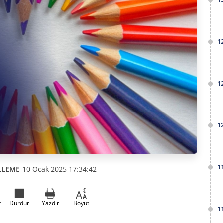
1
1
1
1
LLEME
10 Ocak 2025 17:34:42
t
Durdur
Yazdır
Boyut
1