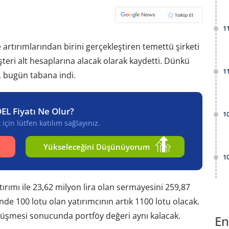
1
rtırımlarından birini gerçekleştiren temettü şirketi
teri alt hesaplarına alacak olarak kaydetti. Dünkü
1
, bugün tabana indi.
EL Fiyatı Ne Olur?
1
için lütfen katılım sağlayınız.
Yükseleceğini Düşünüyorum
1
rımı ile 23,62 milyon lira olan sermayesini 259,87
nde 100 lotu olan yatırımcının artık 1100 lotu olacak.
düşmesi sonucunda portföy değeri aynı kalacak.
En