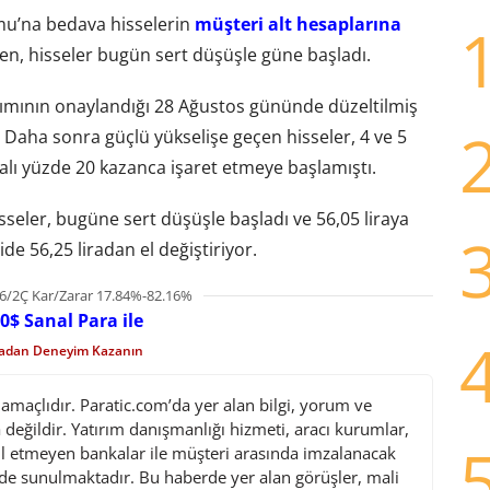
u’na bedava hisselerin
müşteri alt hesaplarına
n, hisseler bugün sert düşüşle güne başladı.
rımının onaylandığı 28 Ağustos gününde düzeltilmiş
. Daha sonra güçlü yükselişe geçen hisseler, 4 ve 5
talı yüzde 20 kazanca işaret etmeye başlamıştı.
seler, bugüne sert düşüşle başladı ve 56,05 liraya
ide 56,25 liradan el değiştiriyor.
6/2Ç Kar/Zarar 17.84%-82.16%
0$ Sanal Para ile
madan Deneyim Kazanın
maçlıdır. Paratic.com’da yer alan bilgi, yorum ve
değildir. Yatırım danışmanlığı hizmeti, aracı kurumlar,
l etmeyen bankalar ile müşteri arasında imzalanacak
de sunulmaktadır. Bu haberde yer alan görüşler, mali