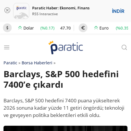
Paratic Haber: Ekonomi, Finans
İNDİR
RSS Interactive
(%0.17)
47.70
(%0.35)
Dolar
Euro
Paratic
»
Borsa Haberleri
»
Barclays, S&P 500 hedefini
7400’e çıkardı
Barclays, S&P 500 hedefini 7400 puana yükselterek
2026 sonuna kadar yüzde 11 getiri öngördü; teknoloji
ve gevşeyen politika beklentileri etkili oldu.