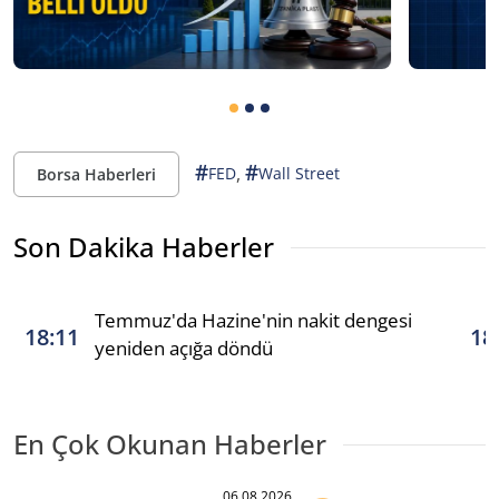
#
#
,
FED
Wall Street
Borsa Haberleri
Son Dakika Haberler
Temmuz'da Hazine'nin nakit dengesi
18:11
18
yeniden açığa döndü
En Çok Okunan Haberler
06.08.2026