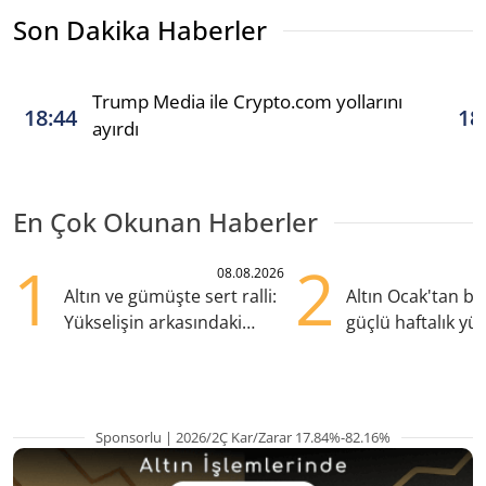
Son Dakika Haberler
Trump Media ile Crypto.com yollarını
18:44
18
ayırdı
En Çok Okunan Haberler
1
2
08.08.2026
Altın ve gümüşte sert ralli:
Altın Ocak'tan b
Yükselişin arkasındaki
güçlü haftalık yük
kritik etkenler
hazırlanıyor
Sponsorlu | 2026/2Ç Kar/Zarar 17.84%-82.16%