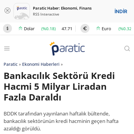
Paratic Haber: Ekonomi, Finans
İNDİR
RSS Interactive
(%0.18)
47.71
(%0.32)
Dolar
Euro
Paratic
»
Ekonomi Haberleri
»
Bankacılık Sektörü Kredi
Hacmi 5 Milyar Liradan
Fazla Daraldı
BDDK tarafından yayınlanan haftalık bültende,
bankacılık sektörünün kredi hacminin geçen hafta
azaldığı görüldü.