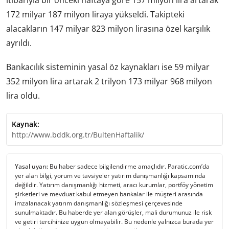
itibarıyla bir önceki haftaya göre 157 milyon lira artarak
172 milyar 187 milyon liraya yükseldi. Takipteki
alacakların 147 milyar 823 milyon lirasına özel karşılık
ayrıldı.
Bankacılık sisteminin yasal öz kaynakları ise 59 milyar
352 milyon lira artarak 2 trilyon 173 milyar 968 milyon
lira oldu.
Kaynak:
http://www.bddk.org.tr/BultenHaftalik/
Yasal uyarı:
Bu haber sadece bilgilendirme amaçlıdır. Paratic.com’da
yer alan bilgi, yorum ve tavsiyeler yatırım danışmanlığı kapsamında
değildir. Yatırım danışmanlığı hizmeti, aracı kurumlar, portföy yönetim
şirketleri ve mevduat kabul etmeyen bankalar ile müşteri arasında
imzalanacak yatırım danışmanlığı sözleşmesi çerçevesinde
sunulmaktadır. Bu haberde yer alan görüşler, mali durumunuz ile risk
ve getiri tercihinize uygun olmayabilir. Bu nedenle yalnızca burada yer