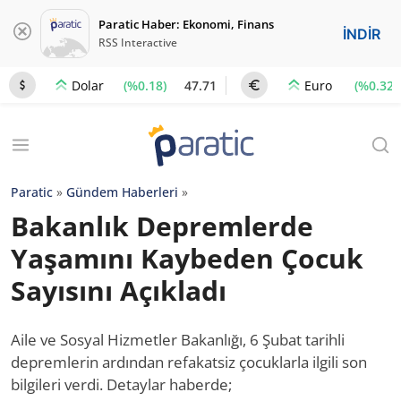
Paratic Haber: Ekonomi, Finans
İNDİR
RSS Interactive
(%0.18)
47.71
(%0.32)
Dolar
Euro
Paratic
»
Gündem Haberleri
»
Bakanlık Depremlerde
Yaşamını Kaybeden Çocuk
Sayısını Açıkladı
Aile ve Sosyal Hizmetler Bakanlığı, 6 Şubat tarihli
depremlerin ardından refakatsiz çocuklarla ilgili son
bilgileri verdi. Detaylar haberde;