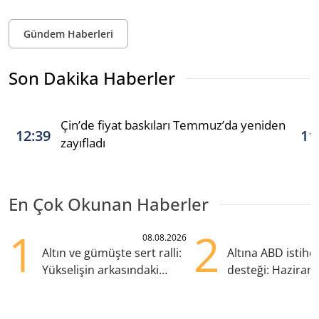
Gündem Haberleri
Son Dakika Haberler
Çin’de fiyat baskıları Temmuz’da yeniden
12:39
11
zayıfladı
En Çok Okunan Haberler
1
2
08.08.2026
Altın ve gümüşte sert ralli:
Altına ABD istih
Yükselişin arkasındaki
desteği: Haziran
kritik etkenler
yana en yüksek s