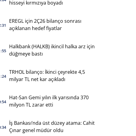
hisseyi kırmızıya boyadı
EREGL için 2Ç26 bilanço sonrası
2:31
açıklanan hedef fiyatlar
Halkbank (HALKB) ikincil halka arz için
1:55
düğmeye bastı
TRHOL bilanço: İkinci çeyrekte 4,5
1:24
milyar TL net kar açıkladı
Hat-San Gemi yılın ilk yarısında 370
0:54
milyon TL zarar etti
İş Bankası’nda üst düzey atama: Cahit
0:34
Çınar genel müdür oldu