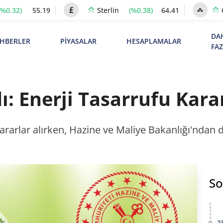
(%0.32)
55.19
(%0.38)
64.41
Sterlin
DA
HBERLER
PİYASALAR
HESAPLAMALAR
FA
: Enerji Tasarrufu Karar
rarlar alırken, Hazine ve Maliye Bakanlığı'ndan da
So
2