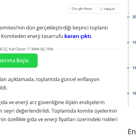
2
Komitesi’nin dün gerçekleştirdiği beşinci toplantı
ı. Komiteden enerji tasarrufu
kararı çıktı
.
1
6/2Ç Kar/Zarar 17.84%-82.16%
atırıma Başla
1
ılan açıklamada, toplantıda güncel enflasyon
ldi.
1
ıda ve enerji arz güvenliğine ilişkin endişelerin
 seyri değerlendirildi. Toplantıda komite üyelerinin
in özellikle gıda ve enerji fiyatları üzerindeki riskleri
En