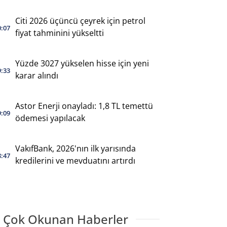
Citi 2026 üçüncü çeyrek için petrol
0:07
fiyat tahminini yükseltti
Yüzde 3027 yükselen hisse için yeni
9:33
karar alındı
Astor Enerji onayladı: 1,8 TL temettü
9:09
ödemesi yapılacak
VakıfBank, 2026'nın ilk yarısında
8:47
kredilerini ve mevduatını artırdı
 Çok Okunan Haberler