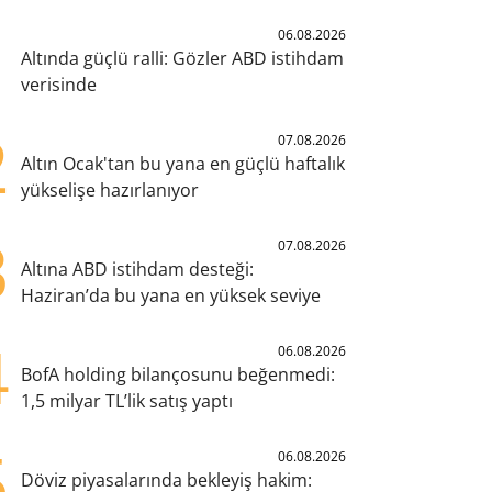
1
06.08.2026
Altında güçlü ralli: Gözler ABD istihdam
verisinde
2
07.08.2026
Altın Ocak'tan bu yana en güçlü haftalık
yükselişe hazırlanıyor
3
07.08.2026
Altına ABD istihdam desteği:
Haziran’da bu yana en yüksek seviye
4
06.08.2026
BofA holding bilançosunu beğenmedi:
1,5 milyar TL’lik satış yaptı
5
06.08.2026
Döviz piyasalarında bekleyiş hakim: