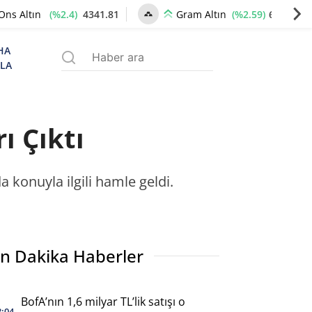
(%2.4)
4341.81
(%2.59)
6660.55
Ons Altın
Gram Altın
HA
ZLA
ı Çıktı
 konuyla ilgili hamle geldi.
n Dakika Haberler
BofA’nın 1,6 milyar TL’lik satışı o
3:04