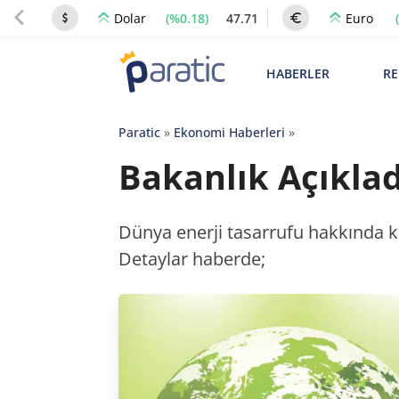
(%0.18)
47.71
Dolar
Euro
HABERLER
RE
Paratic
»
Ekonomi Haberleri
»
Bakanlık Açıkladı
Dünya enerji tasarrufu hakkında ka
Detaylar haberde;