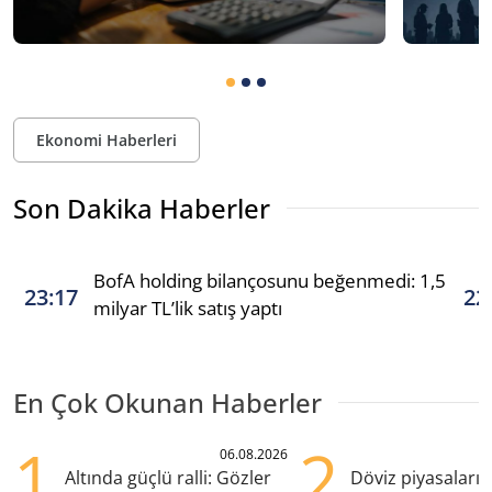
Ekonomi Haberleri
Son Dakika Haberler
BofA holding bilançosunu beğenmedi: 1,5
23:17
22
milyar TL’lik satış yaptı
En Çok Okunan Haberler
1
2
06.08.2026
Altında güçlü ralli: Gözler
Döviz piyasaları