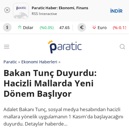
Paratic Haber: Ekonomi, Finans
İNDİR
RSS Interactive
(%0.05)
47.65
(%-0.13)
Dolar
Euro
Paratic
»
Ekonomi Haberleri
»
Bakan Tunç Duyurdu:
Hacizli Mallarda Yeni
Dönem Başlıyor
Adalet Bakanı Tunç, sosyal medya hesabından hacizli
mallara yönelik uygulamanın 1 Kasım'da başlayacağını
duyurdu. Detaylar haberde...