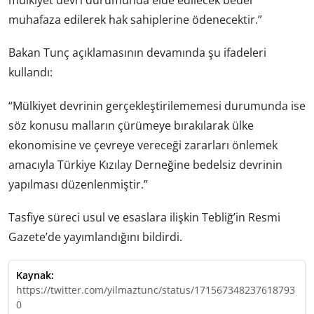
mülkiyet devri durumunda elde edilecek bedel
muhafaza edilerek hak sahiplerine ödenecektir.”
Bakan Tunç açıklamasının devamında şu ifadeleri
kullandı:
“Mülkiyet devrinin gerçekleştirilememesi durumunda ise
söz konusu malların çürümeye bırakılarak ülke
ekonomisine ve çevreye vereceği zararları önlemek
amacıyla Türkiye Kızılay Derneğine bedelsiz devrinin
yapılması düzenlenmiştir.”
Tasfiye süreci usul ve esaslara ilişkin Tebliğ’in Resmi
Gazete’de yayımlandığını bildirdi.
Kaynak:
https://twitter.com/yilmaztunc/status/171567348237618793
0