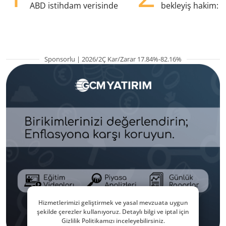
ABD istihdam verisinde
bekleyiş hakim: Y
pozisyondan kaçı
Sponsorlu | 2026/2Ç Kar/Zarar 17.84%-82.16%
Hizmetlerimizi geliştirmek ve yasal mevzuata uygun
şekilde çerezler kullanıyoruz. Detaylı bilgi ve iptal için
Gizlilik Politikamızı inceleyebilirsiniz.