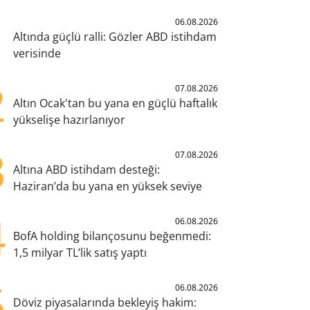
1
06.08.2026
Altında güçlü ralli: Gözler ABD istihdam
verisinde
2
07.08.2026
Altın Ocak'tan bu yana en güçlü haftalık
yükselişe hazırlanıyor
3
07.08.2026
Altına ABD istihdam desteği:
Haziran’da bu yana en yüksek seviye
4
06.08.2026
BofA holding bilançosunu beğenmedi:
1,5 milyar TL’lik satış yaptı
5
06.08.2026
Döviz piyasalarında bekleyiş hakim: