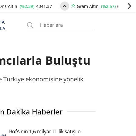
(%2.39)
4341.37
(%2.57)
6659.77
Ons Altın
Gram Altın
HA
ZLA
mcılarla Buluştu
ve Türkiye ekonomisine yönelik
n Dakika Haberler
BofA’nın 1,6 milyar TL’lik satışı o
3:04