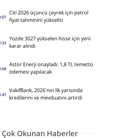
Citi 2026 üçüncü çeyrek için petrol
0:07
fiyat tahminini yükseltti
Yüzde 3027 yükselen hisse için yeni
9:33
karar alındı
Astor Enerji onayladı: 1,8 TL temettü
9:09
ödemesi yapılacak
VakıfBank, 2026'nın ilk yarısında
8:47
kredilerini ve mevduatını artırdı
 Çok Okunan Haberler