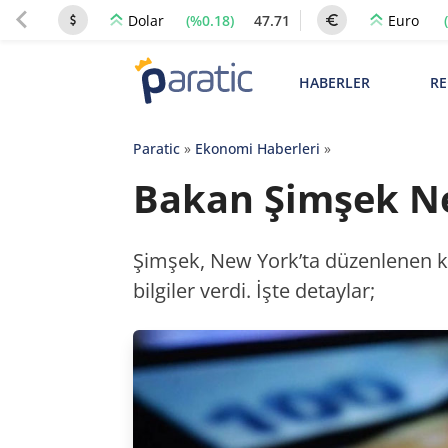
(%0.18)
47.71
Dolar
Euro
HABERLER
RE
Paratic
»
Ekonomi Haberleri
»
Bakan Şimşek New
Şimşek, New York’ta düzenlenen ko
bilgiler verdi. İşte detaylar;