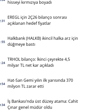
hisseyi kırmızıya boyadı
EREGL için 2Ç26 bilanço sonrası
2:31
açıklanan hedef fiyatlar
Halkbank (HALKB) ikincil halka arz için
1:55
düğmeye bastı
TRHOL bilanço: İkinci çeyrekte 4,5
1:24
milyar TL net kar açıkladı
Hat-San Gemi yılın ilk yarısında 370
0:54
milyon TL zarar etti
İş Bankası’nda üst düzey atama: Cahit
0:34
Çınar genel müdür oldu