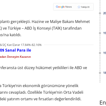
2
toplantı gerçekleşti. Hazine ve Maliye Bakanı Mehmet
) ve Türkiye – ABD İş Konseyi (TAİK) tarafından
1
ı’na katıldı.
6/2Ç Kar/Zarar 17.84%-82.16%
0$ Sanal Para ile
1
madan Deneyim Kazanın
nferansta üst düzey hükümet yetkilileri ile ABD ve
1
da Türkiye’nin ekonomik görünümüne yönelik
arını cevapladı. Özellikle Türkiye’nin Orta Vadeli
ki yatırım ortamı ve fırsatları değerlendirildi.
En