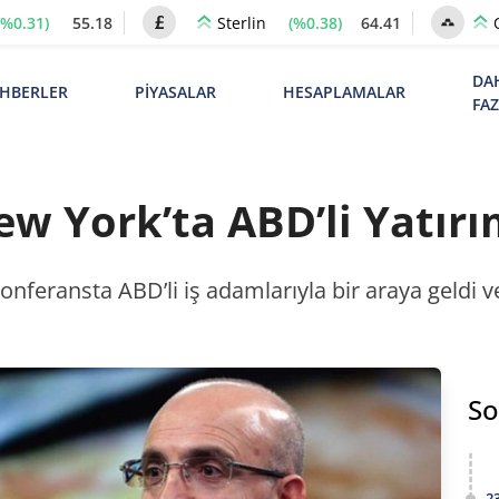
(%0.31)
55.18
(%0.38)
64.41
Sterlin
DA
HBERLER
PİYASALAR
HESAPLAMALAR
FA
 York’ta ABD’li Yatırı
nferansta ABD’li iş adamlarıyla bir araya geldi 
So
2