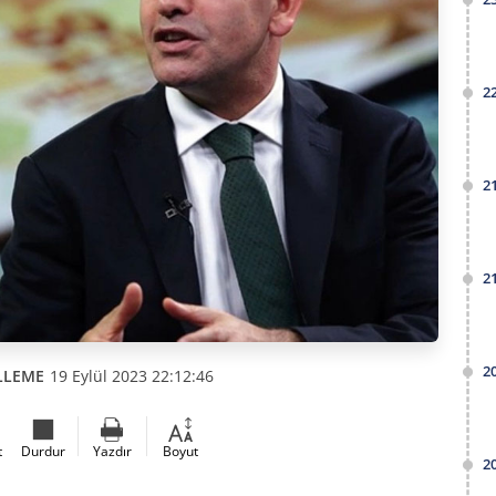
2
2
2
2
LLEME
19 Eylül 2023 22:12:46
t
Durdur
Yazdır
Boyut
2