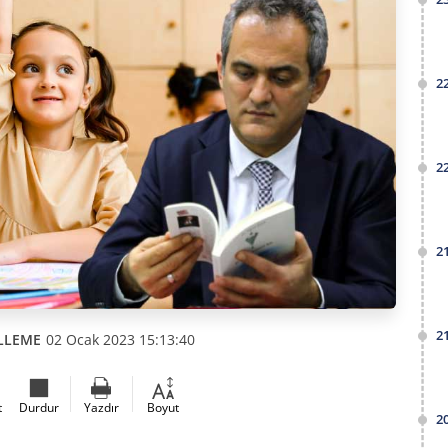
2
2
2
2
LLEME
02 Ocak 2023 15:13:40
t
Durdur
Yazdır
Boyut
2