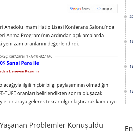
2
leri Anadolu İmam Hatip Lisesi Konferans Salonu’nda
 İleri Anma Programı’nın ardından açıklamalarda
1
ki yeni zam oranlarını değerlendirdi.
6/2Ç Kar/Zarar 17.84%-82.16%
0$ Sanal Para ile
1
madan Deneyim Kazanın
cağıyla ilgili hiçbir bilgi paylaşımının olmadığını
1
FE-TÜFE oranları belirlendikten sonra oluşacak
yle bir araya gelerek tekrar olgunlaştırarak kamuoyu
 Yaşanan Problemler Konuşuldu
En