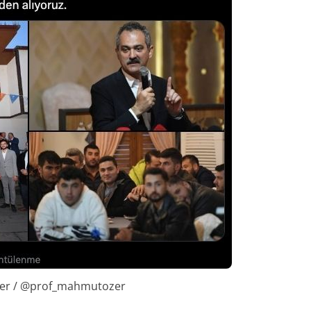
ter / @prof_mahmutozer