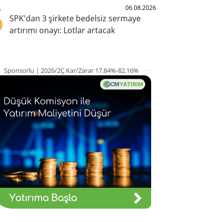
5
06.08.2026
SPK'dan 3 şirkete bedelsiz sermaye
artırımı onayı: Lotlar artacak
Sponsorlu | 2026/2Ç Kar/Zarar 17.84%-82.16%