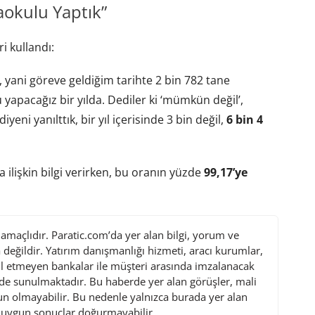
aokulu Yaptık”
 kullandı:
a, yani göreve geldiğim tarihte 2 bin 782 tane
 yapacağız bir yılda. Dediler ki ‘mümkün değil’,
eni yanılttık, bir yıl içerisinde 3 bin değil,
6 bin 4
 ilişkin bilgi verirken, bu oranın yüzde
99,17’ye
maçlıdır. Paratic.com’da yer alan bilgi, yorum ve
değildir. Yatırım danışmanlığı hizmeti, aracı kurumlar,
l etmeyen bankalar ile müşteri arasında imzalanacak
de sunulmaktadır. Bu haberde yer alan görüşler, mali
gun olmayabilir. Bu nedenle yalnızca burada yer alan
i uygun sonuçlar doğurmayabilir.