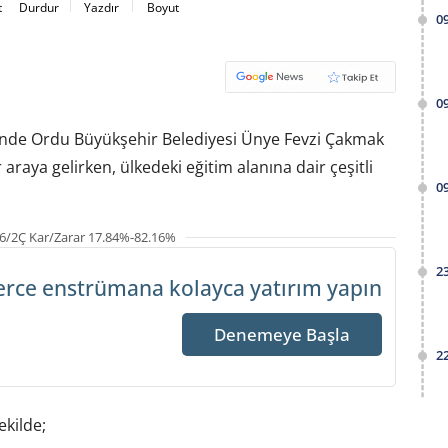
t
Durdur
Yazdır
Boyut
0
0
sinde Ordu Büyükşehir Belediyesi Ünye Fevzi Çakmak
araya gelirken, ülkedeki eğitim alanına dair çeşitli
0
6/2Ç Kar/Zarar 17.84%-82.16%
2
erce enstrümana
kolayca yatırım yapın
Denemeye Başla
2
ekilde;