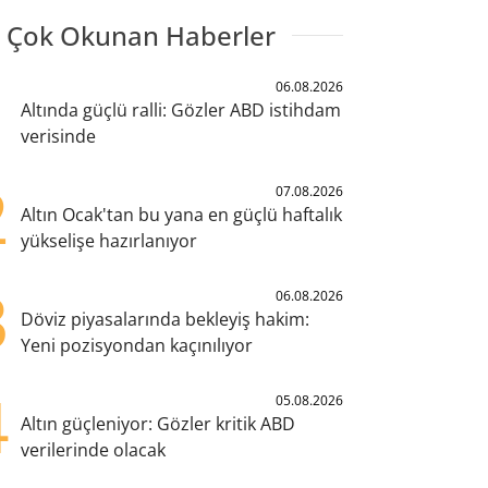
 Çok Okunan Haberler
1
06.08.2026
Altında güçlü ralli: Gözler ABD istihdam
verisinde
2
07.08.2026
Altın Ocak'tan bu yana en güçlü haftalık
yükselişe hazırlanıyor
3
06.08.2026
Döviz piyasalarında bekleyiş hakim:
Yeni pozisyondan kaçınılıyor
4
05.08.2026
Altın güçleniyor: Gözler kritik ABD
verilerinde olacak