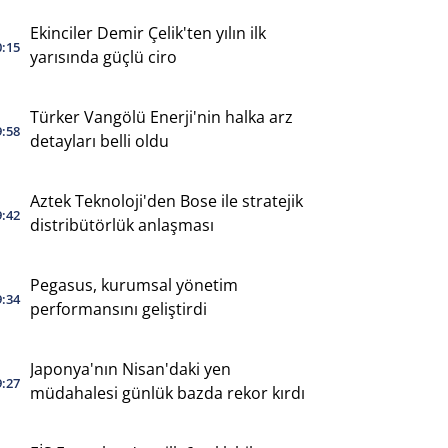
Ekinciler Demir Çelik'ten yılın ilk
0:15
yarısında güçlü ciro
Türker Vangölü Enerji'nin halka arz
9:58
detayları belli oldu
Aztek Teknoloji'den Bose ile stratejik
9:42
distribütörlük anlaşması
Pegasus, kurumsal yönetim
9:34
performansını geliştirdi
Japonya'nın Nisan'daki yen
9:27
müdahalesi günlük bazda rekor kırdı