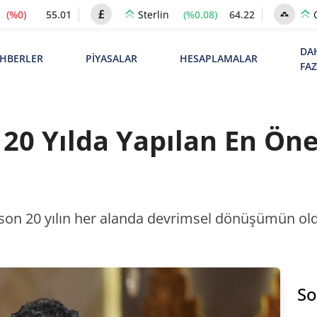
(%0)
55.01
(%0.08)
64.22
Sterlin
DA
HBERLER
PİYASALAR
HESAPLAMALAR
FA
20 Yılda Yapılan En Öne
son 20 yılın her alanda devrimsel dönüşümün old
So