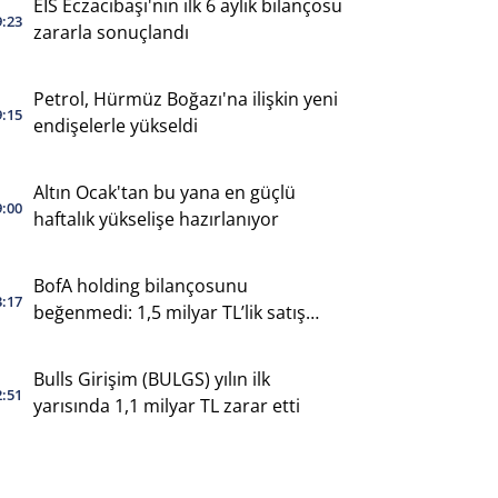
EİS Eczacıbaşı'nın ilk 6 aylık bilançosu
9:23
zararla sonuçlandı
Petrol, Hürmüz Boğazı'na ilişkin yeni
9:15
endişelerle yükseldi
Altın Ocak'tan bu yana en güçlü
9:00
haftalık yükselişe hazırlanıyor
BofA holding bilançosunu
3:17
beğenmedi: 1,5 milyar TL’lik satış
yaptı
Bulls Girişim (BULGS) yılın ilk
2:51
yarısında 1,1 milyar TL zarar etti