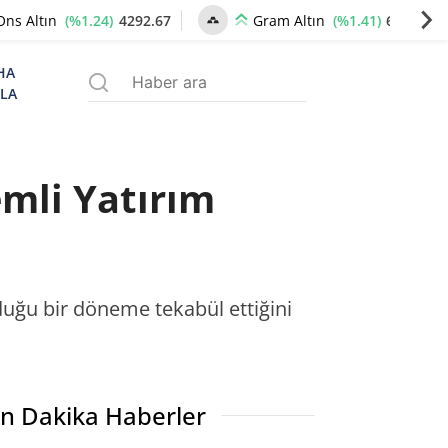
(%1.24)
4292.67
(%1.41)
6584.33
Ons Altın
Gram Altın
HA
ZLA
mli Yatırım
uğu bir döneme tekabül ettiğini
n Dakika Haberler