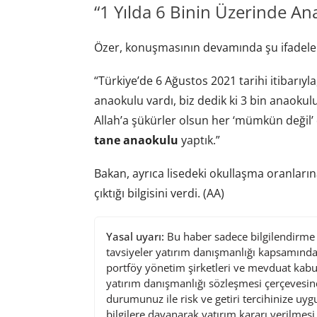
“1 Yılda 6 Binin Üzerinde An
Özer, konuşmasının devamında şu ifadeleri
“Türkiye’de 6 Ağustos 2021 tarihi itibarıyl
anaokulu vardı, biz dedik ki 3 bin anaokulu
Allah’a şükürler olsun her ‘mümkün değil’ diy
tane anaokulu
yaptık.”
Bakan, ayrıca lisedeki okullaşma oranlarına
çıktığı bilgisini verdi. (AA)
Yasal uyarı:
Bu haber sadece bilgilendirme a
tavsiyeler yatırım danışmanlığı kapsamında 
portföy yönetim şirketleri ve mevduat kabu
yatırım danışmanlığı sözleşmesi çerçevesin
durumunuz ile risk ve getiri tercihinize uy
bilgilere dayanarak yatırım kararı verilmes