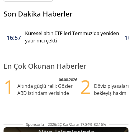
Son Dakika Haberler
Küresel altın ETF'leri Temmuz'da yeniden
16:57
16
yatırımcı çekti
En Çok Okunan Haberler
1
2
06.08.2026
Altında güçlü ralli: Gözler
Döviz piyasaları
ABD istihdam verisinde
bekleyiş hakim: Y
pozisyondan kaçı
Sponsorlu | 2026/2Ç Kar/Zarar 17.84%-82.16%