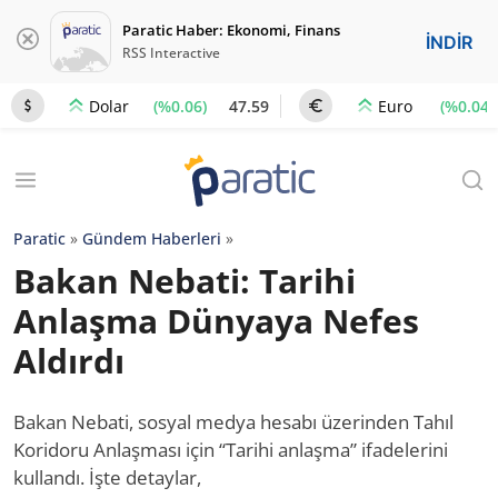
Paratic Haber: Ekonomi, Finans
İNDİR
RSS Interactive
(%0.06)
47.59
(%0.04)
Dolar
Euro
Paratic
»
Gündem Haberleri
»
Bakan Nebati: Tarihi
Anlaşma Dünyaya Nefes
Aldırdı
Bakan Nebati, sosyal medya hesabı üzerinden Tahıl
Koridoru Anlaşması için “Tarihi anlaşma” ifadelerini
kullandı. İşte detaylar,