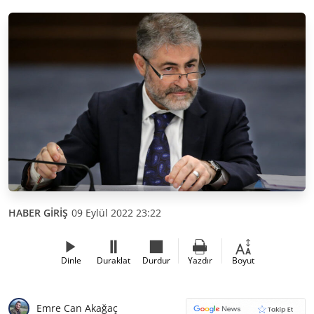
HABER GİRİŞ
09 Eylül 2022 23:22
Dinle
Duraklat
Durdur
Yazdır
Boyut
Emre Can Akağaç