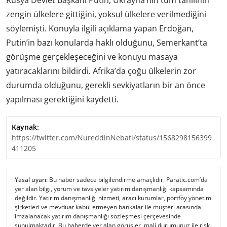
zengin ülkelere gittiğini, yoksul ülkelere verilmediğini
söylemişti. Konuyla ilgili açıklama yapan Erdoğan,
Putin’in bazı konularda haklı olduğunu, Semerkant’ta
görüşme gerçekleşeceğini ve konuyu masaya
yatıracaklarını bildirdi. Afrika’da çoğu ülkelerin zor
durumda olduğunu, gerekli sevkiyatların bir an önce
yapılması gerektiğini kaydetti.
Kaynak:
https://twitter.com/NureddinNebati/status/1568298156399
411205
Yasal uyarı:
Bu haber sadece bilgilendirme amaçlıdır. Paratic.com’da
yer alan bilgi, yorum ve tavsiyeler yatırım danışmanlığı kapsamında
değildir. Yatırım danışmanlığı hizmeti, aracı kurumlar, portföy yönetim
şirketleri ve mevduat kabul etmeyen bankalar ile müşteri arasında
imzalanacak yatırım danışmanlığı sözleşmesi çerçevesinde
sunulmaktadır. Bu haberde yer alan görüşler, mali durumunuz ile risk