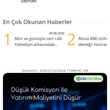
zayıfladı
En Çok Okunan Haberler
1
2
08.08.2026
Altın ve gümüşte sert ralli:
Altına ABD istih
Yükselişin arkasındaki
desteği: Haziran
kritik etkenler
yana en yüksek s
Sponsorlu | 2026/2Ç Kar/Zarar 17.84%-82.16%