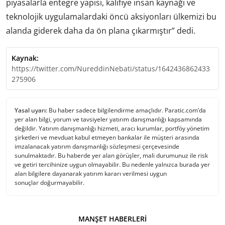
piyasalarla entegre yapısı, kalifiye insan kaynağı ve
teknolojik uygulamalardaki öncü aksiyonları ülkemizi bu
alanda giderek daha da ön plana çıkarmıştır” dedi.
Kaynak:
https://twitter.com/NureddinNebati/status/1642436862433
275906
Yasal uyarı:
Bu haber sadece bilgilendirme amaçlıdır. Paratic.com’da
yer alan bilgi, yorum ve tavsiyeler yatırım danışmanlığı kapsamında
değildir. Yatırım danışmanlığı hizmeti, aracı kurumlar, portföy yönetim
şirketleri ve mevduat kabul etmeyen bankalar ile müşteri arasında
imzalanacak yatırım danışmanlığı sözleşmesi çerçevesinde
sunulmaktadır. Bu haberde yer alan görüşler, mali durumunuz ile risk
ve getiri tercihinize uygun olmayabilir. Bu nedenle yalnızca burada yer
alan bilgilere dayanarak yatırım kararı verilmesi uygun
sonuçlar doğurmayabilir.
MANŞET HABERLERI