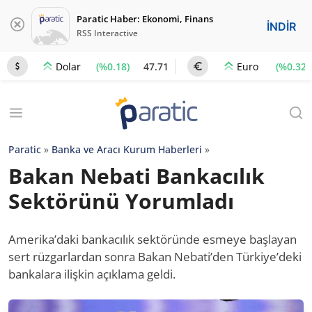
Paratic Haber: Ekonomi, Finans
İNDİR
RSS Interactive
(%0.18)
47.71
(%0.32)
Dolar
Euro
Paratic
»
Banka ve Aracı Kurum Haberleri
»
Bakan Nebati Bankacılık
Sektörünü Yorumladı
Amerika’daki bankacılık sektöründe esmeye başlayan
sert rüzgarlardan sonra Bakan Nebati’den Türkiye’deki
bankalara ilişkin açıklama geldi.