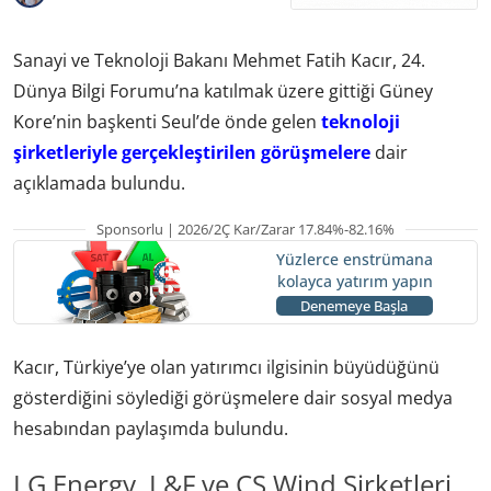
Sanayi ve Teknoloji Bakanı Mehmet Fatih Kacır, 24.
Dünya Bilgi Forumu’na katılmak üzere gittiği Güney
Kore’nin başkenti Seul’de önde gelen
teknoloji
şirketleriyle gerçekleştirilen görüşmelere
dair
açıklamada bulundu.
Sponsorlu | 2026/2Ç Kar/Zarar 17.84%-82.16%
Yüzlerce enstrümana
kolayca yatırım yapın
Denemeye Başla
Kacır, Türkiye’ye olan yatırımcı ilgisinin büyüdüğünü
gösterdiğini söylediği görüşmelere dair sosyal medya
hesabından paylaşımda bulundu.
LG Energy, L&F ve CS Wind Şirketleri