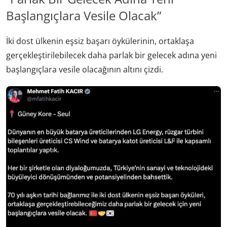
Başlangıçlara Vesile Olacak”
İki dost ülkenin eşsiz başarı öykülerinin, ortaklaşa
gerçekleştirilebilecek daha parlak bir gelecek adına yeni
başlangıçlara vesile olacağının altını çizdi.