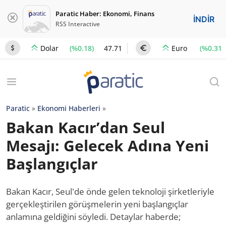
Paratic Haber: Ekonomi, Finans
İNDİR
RSS Interactive
(%0.18)
47.71
(%0.31)
Dolar
Euro
Paratic
»
Ekonomi Haberleri
»
Bakan Kacır’dan Seul
Mesajı: Gelecek Adına Yeni
Başlangıçlar
Bakan Kacır, Seul'de önde gelen teknoloji şirketleriyle
gerçekleştirilen görüşmelerin yeni başlangıçlar
anlamına geldiğini söyledi. Detaylar haberde;