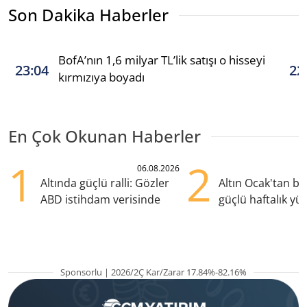
Son Dakika Haberler
BofA’nın 1,6 milyar TL’lik satışı o hisseyi
23:04
22
kırmızıya boyadı
En Çok Okunan Haberler
1
2
06.08.2026
Altında güçlü ralli: Gözler
Altın Ocak'tan b
ABD istihdam verisinde
güçlü haftalık yük
hazırlanıyor
Sponsorlu | 2026/2Ç Kar/Zarar 17.84%-82.16%