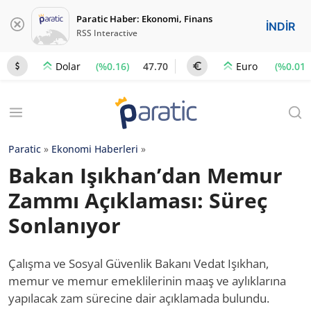
Paratic Haber: Ekonomi, Finans
İNDİR
RSS Interactive
(%0.16)
47.70
(%0.01)
Dolar
Euro
Paratic
»
Ekonomi Haberleri
»
Bakan Işıkhan’dan Memur
Zammı Açıklaması: Süreç
Sonlanıyor
Çalışma ve Sosyal Güvenlik Bakanı Vedat Işıkhan,
memur ve memur emeklilerinin maaş ve aylıklarına
yapılacak zam sürecine dair açıklamada bulundu.