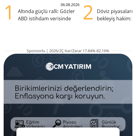
1
2
06.08.2026
Altında güçlü ralli: Gözler
Döviz piyasaları
ABD istihdam verisinde
bekleyiş hakim: Y
pozisyondan kaçı
Sponsorlu | 2026/2Ç Kar/Zarar 17.84%-82.16%