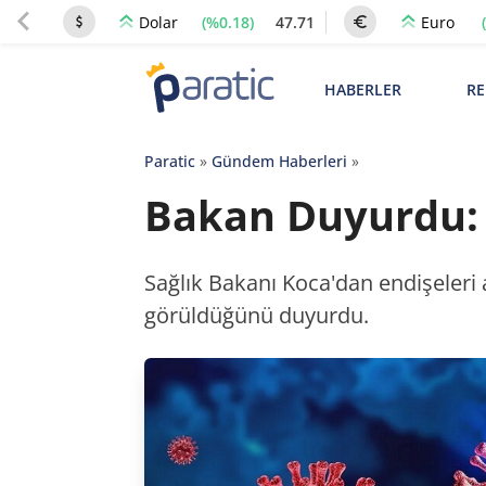
(%0.18)
47.71
Dolar
Euro
HABERLER
RE
Paratic
»
Gündem Haberleri
»
Bakan Duyurdu: E
Sağlık Bakanı Koca'dan endişeleri 
görüldüğünü duyurdu.