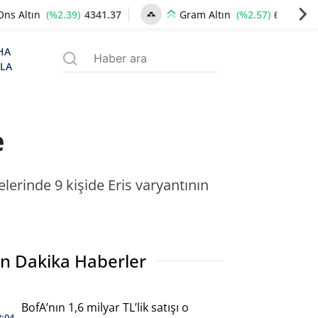
(%2.39)
4341.37
(%2.57)
6659.77
Ons Altın
Gram Altın
HA
ZLA
e
lerinde 9 kişide Eris varyantının
n Dakika Haberler
BofA’nın 1,6 milyar TL’lik satışı o
3:04