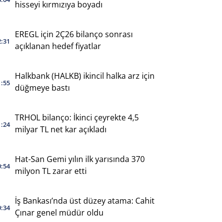
hisseyi kırmızıya boyadı
EREGL için 2Ç26 bilanço sonrası
2:31
açıklanan hedef fiyatlar
Halkbank (HALKB) ikincil halka arz için
1:55
düğmeye bastı
TRHOL bilanço: İkinci çeyrekte 4,5
1:24
milyar TL net kar açıkladı
Hat-San Gemi yılın ilk yarısında 370
0:54
milyon TL zarar etti
İş Bankası’nda üst düzey atama: Cahit
0:34
Çınar genel müdür oldu