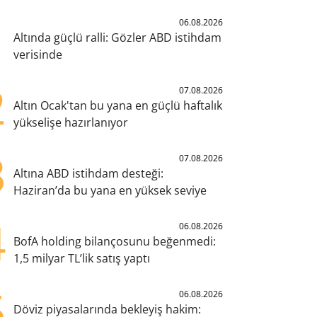
1
06.08.2026
Altında güçlü ralli: Gözler ABD istihdam
verisinde
2
07.08.2026
Altın Ocak'tan bu yana en güçlü haftalık
yükselişe hazırlanıyor
3
07.08.2026
Altına ABD istihdam desteği:
Haziran’da bu yana en yüksek seviye
4
06.08.2026
BofA holding bilançosunu beğenmedi:
1,5 milyar TL’lik satış yaptı
5
06.08.2026
Döviz piyasalarında bekleyiş hakim: