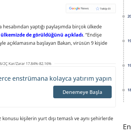
2
ya hesabından yaptığı paylaşımda birçok ülkede
n ülkemizde de görüldüğünü açıkladı
. “Endişe
1
le açıklamasına başlayan Bakan, virüsün 9 kişide
6/2Ç Kar/Zarar 17.84%-82.16%
1
erce enstrümana
kolayca yatırım yapın
1
Denemeye Başla
nusu kişilerin yurt dışı temaslı ve aynı şehirlerde
En