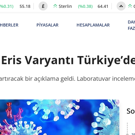
(%0.31)
55.18
(%0.38)
64.41
Sterlin
DA
HBERLER
PİYASALAR
HESAPLAMALAR
FA
ris Varyantı Türkiye’d
artıracak bir açıklama geldi. Laboratuvar inceleme
So
2