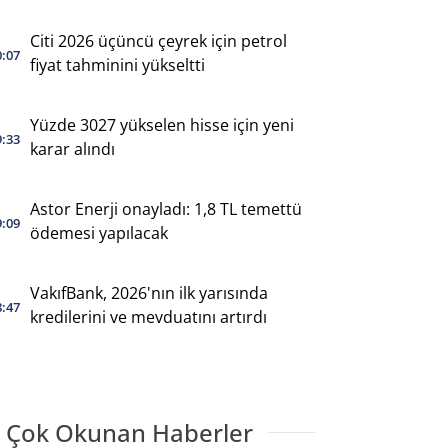
Citi 2026 üçüncü çeyrek için petrol
0:07
fiyat tahminini yükseltti
Yüzde 3027 yükselen hisse için yeni
9:33
karar alındı
Astor Enerji onayladı: 1,8 TL temettü
9:09
ödemesi yapılacak
VakıfBank, 2026'nın ilk yarısında
8:47
kredilerini ve mevduatını artırdı
 Çok Okunan Haberler