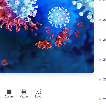
2
2
2
2
t
Durdur
Yazdır
Boyut
2