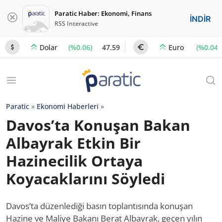
Paratic Haber: Ekonomi, Finans
İNDİR
RSS Interactive
(%0.06)
47.59
(%0.04)
Dolar
Euro
Paratic
»
Ekonomi Haberleri
»
Davos’ta Konuşan Bakan
Albayrak Etkin Bir
Hazinecilik Ortaya
Koyacaklarını Söyledi
Davos’ta düzenlediği basın toplantısında konuşan
Hazine ve Maliye Bakanı Berat Albayrak, geçen yılın