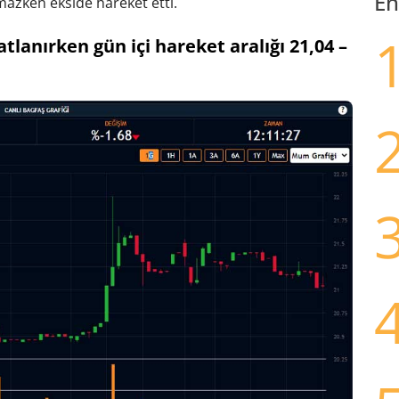
En
amazken ekside hareket etti.
atlanırken gün içi hareket aralığı 21,04 –