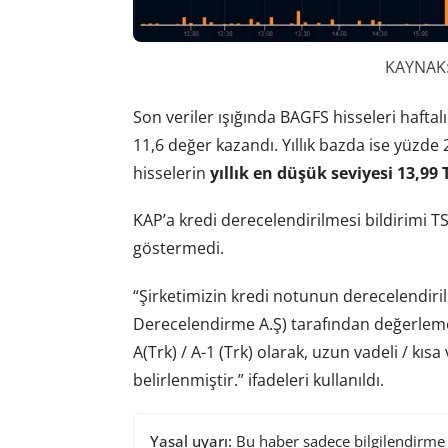
KAYNAK:
Son veriler ışığında BAGFS hisseleri hafta
11,6 değer kazandı. Yıllık bazda ise yüzde 
hisselerin
yıllık en düşük seviyesi 13,99 
KAP’a kredi derecelendirilmesi bildirimi TS
göstermedi.
“Şirketimizin kredi notunun derecelendiri
Derecelendirme A.Ş) tarafından değerleme y
A(Trk) / A-1 (Trk) olarak, uzun vadeli / kısa
belirlenmiştir.” ifadeleri kullanıldı.
Yasal uyarı:
Bu haber sadece bilgilendirme a