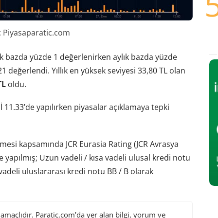
 Piyasaparatic.com
lık bazda yüzde 1 değerlenirken aylık bazda yüzde
21 değerlendi. Yıllık en yüksek seviyesi 33,80 TL olan
TL
oldu.
İ 11.33’de yapılırken piyasalar açıklamaya tepki
lmesi kapsamında JCR Eurasia Rating (JCR Avrasya
apılmış; Uzun vadeli / kısa vadeli ulusal kredi notu
 vadeli uluslararası kredi notu BB / B olarak
maçlıdır. Paratic.com’da yer alan bilgi, yorum ve