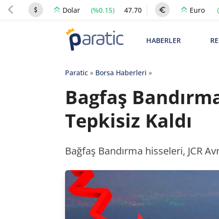
(%0.15)
47.70
Dolar
Euro
HABERLER
RE
Paratic
»
Borsa Haberleri
»
Bagfaş Bandırma
Tepkisiz Kaldı
Bağfaş Bandırma hisseleri, JCR Av