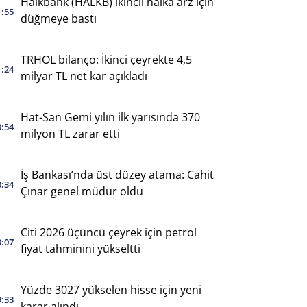
Halkbank (HALKB) ikincil halka arz için
1:55
düğmeye bastı
TRHOL bilanço: İkinci çeyrekte 4,5
1:24
milyar TL net kar açıkladı
Hat-San Gemi yılın ilk yarısında 370
0:54
milyon TL zarar etti
İş Bankası’nda üst düzey atama: Cahit
0:34
Çınar genel müdür oldu
Citi 2026 üçüncü çeyrek için petrol
0:07
fiyat tahminini yükseltti
Yüzde 3027 yükselen hisse için yeni
9:33
karar alındı