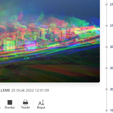
2
2
2
2
2
LLEME
25 Ocak 2022 12:01:09
t
Durdur
Yazdır
Boyut
1