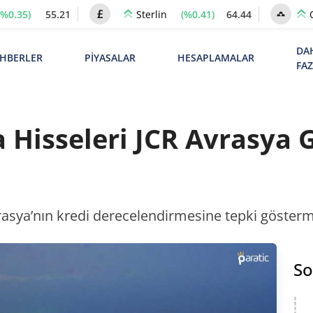
(%0.35)
55.21
(%0.41)
64.44
Sterlin
DA
HBERLER
PİYASALAR
HESAPLAMALAR
FA
 Hisseleri JCR Avrasya
rasya’nın kredi derecelendirmesine tepki gösterm
So