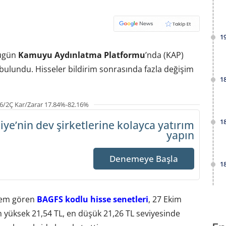
1
bugün
Kamuyu Aydınlatma Platformu
’nda (KAP)
bulundu. Hisseler bildirim sonrasında fazla değişim
1
6/2Ç Kar/Zarar 17.84%-82.16%
1
iye’nin dev şirketlerine
kolayca yatırım
yapın
Denemeye Başla
1
şlem gören
BAGFS kodlu hisse senetleri
, 27 Ekim
 en yüksek 21,54 TL, en düşük 21,26 TL seviyesinde