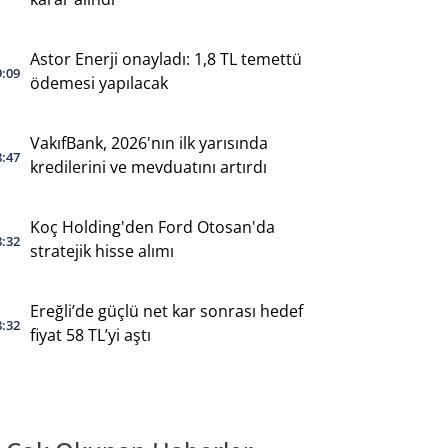
Astor Enerji onayladı: 1,8 TL temettü
9:09
ödemesi yapılacak
VakıfBank, 2026'nın ilk yarısında
8:47
kredilerini ve mevduatını artırdı
Koç Holding'den Ford Otosan'da
8:32
stratejik hisse alımı
Ereğli’de güçlü net kar sonrası hedef
8:32
fiyat 58 TL’yi aştı