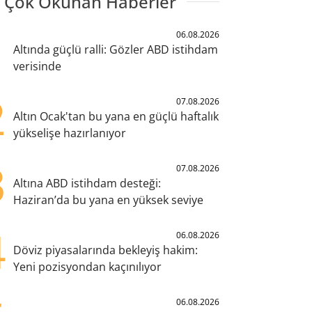
 Çok Okunan Haberler
1
06.08.2026
Altında güçlü ralli: Gözler ABD istihdam
verisinde
2
07.08.2026
Altın Ocak'tan bu yana en güçlü haftalık
yükselişe hazırlanıyor
3
07.08.2026
Altına ABD istihdam desteği:
Haziran’da bu yana en yüksek seviye
4
06.08.2026
Döviz piyasalarında bekleyiş hakim:
Yeni pozisyondan kaçınılıyor
06.08.2026