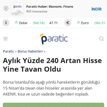
Paratic Haber: Ekonomi, Finans
İNDİR
RSS Interactive
(%0.18)
47.71
(%0.31)
Dolar
Euro
Paratic
»
Borsa Haberleri
»
Aylık Yüzde 240 Artan Hisse
Yine Tavan Oldu
Borsa İstanbul’da aşağı yönlü hareketlerin görüldüğü
15 Nisan’da tavan olan hisseler arasında yer alan
AKENR, kısa ve uzun vadede beğenileri topladı.