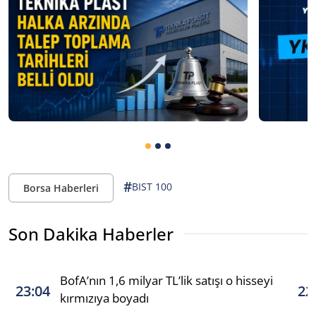
#
BIST 100
Borsa Haberleri
Son Dakika Haberler
BofA’nın 1,6 milyar TL’lik satışı o hisseyi
23:04
22
kırmızıya boyadı