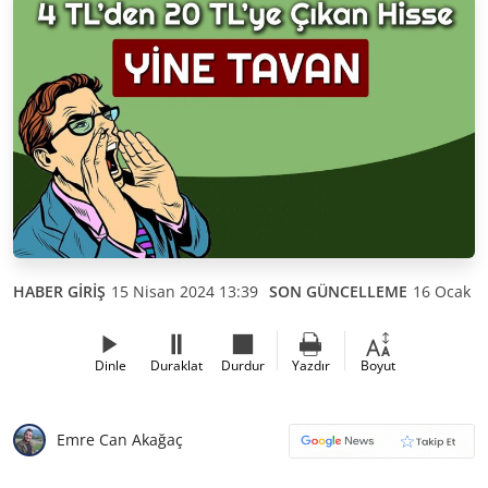
HABER GİRİŞ
15 Nisan 2024 13:39
SON GÜNCELLEME
16 Ocak 2
Dinle
Duraklat
Durdur
Yazdır
Boyut
Emre Can Akağaç