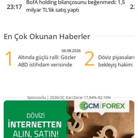
BofA holding bilançosunu beğenmedi: 1,5
23:17
22
milyar TL’lik satış yaptı
En Çok Okunan Haberler
1
2
06.08.2026
Altında güçlü ralli: Gözler
Döviz piyasaları
ABD istihdam verisinde
bekleyiş hakim: Y
pozisyondan kaçı
Sponsorlu | 2026/2Ç Kar/Zarar 17.84%-82.16%