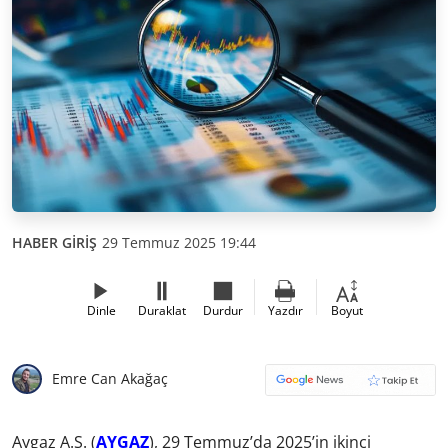
HABER GİRİŞ
29 Temmuz 2025 19:44
Dinle
Duraklat
Durdur
Yazdır
Boyut
Emre Can Akağaç
Aygaz A.Ş. (
AYGAZ
), 29 Temmuz’da 2025’in ikinci