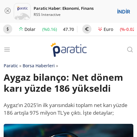
Paratic Haber: Ekonomi, Finans
İNDİR
RSS Interactive
(%0.16)
47.70
(%-0.02)
Dolar
Euro
Paratic
»
Borsa Haberleri
»
Aygaz bilanço: Net dönem
karı yüzde 186 yükseldi
Aygaz’ın 2025’in ilk yarısındaki toplam net karı yüzde
186 artışla 975 milyon TL’ye çıktı. İşte detaylar;