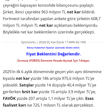
çeyreğini kapsayan konsolide bilançosunu paylaştı.
Şirket, ikinci çeyrekte 963 milyon TL
net kar
bildirdi.
ForInvest tarafından yapılan ankete göre şirketin 608,7
milyon TL milyon TL
net kar
açıklaması bekleniyordu.
Böylelikle net kar beklentilerin üzerinde gerçekleşti.
Sponsorlu | 2026/2Ç Kar/Zarar 17.84%-82.16%
Borsa Haberleri fiyatlar üzerinde direkt etkili.
Fiyat Beklentini Değerlendir.
Ücretsiz (FOREX) Deneme Hesabı Açmak İçin Tıklayın.
2025’in ilk 6 aylık döneminde geçen yılın aynı dönemine
kıyasla
net kar
yüzde 186 artışla 975,6 milyon TL’ye
yükseldi.
Satışlar
yüzde 14 düşüşle 40,4 milyar TL’ye
gerilerken
brüt kar
yüzde 10 artışla 3,9 milyar TL’ye,
FAVÖK
yüzde 207 artışla 1,1 milyar TL’ye çıktı.
Esas
faaliyet karı
ise 725,1 milyon TL olarak gerçekleşti.