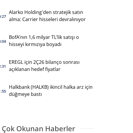
Alarko Holding'den stratejik satın
0:27
alma: Carrier hisseleri devralınıyor
BofA’nın 1,6 milyar TL’lik satışı o
3:04
hisseyi kırmızıya boyadı
EREGL için 2Ç26 bilanço sonrası
2:31
açıklanan hedef fiyatlar
Halkbank (HALKB) ikincil halka arz için
1:55
düğmeye bastı
 Çok Okunan Haberler