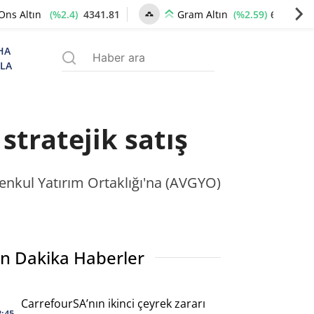
(%2.4)
4341.81
(%2.59)
6660.55
Ons Altın
Gram Altın
HA
ZLA
stratejik satış
menkul Yatırım Ortaklığı'na (AVGYO)
n Dakika Haberler
CarrefourSA’nın ikinci çeyrek zararı
3:45