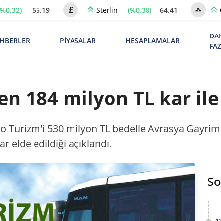
(%0.32)
55.19
(%0.38)
64.41
Sterlin
DA
HBERLER
PİYASALAR
HESAPLAMALAR
FA
n 184 milyon TL kar ile 
tro Turizm'i 530 milyon TL bedelle Avrasya Gayri
r elde edildiği açıklandı.
So
1