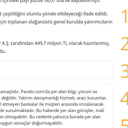
i içindeki payı yüzde 38,07 olarak kaydedilmişti.
t çeşitliliğini olumlu yönde etkileyeceği ifade edildi.
için toplanan olağanüstü genel kurulda yatırımcıların
.Ş. tarafından 449,7 milyon TL olarak hazırlanmış,
du.
maçlıdır. Paratic.com’da yer alan bilgi, yorum ve
değildir. Yatırım danışmanlığı hizmeti, aracı kurumlar,
l etmeyen bankalar ile müşteri arasında imzalanacak
de sunulmaktadır. Bu haberde yer alan görüşler, mali
gun olmayabilir. Bu nedenle yalnızca burada yer alan
i uygun sonuçlar doğurmayabilir.