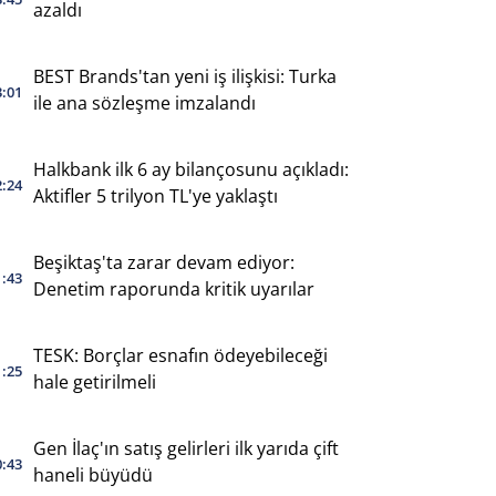
azaldı
BEST Brands'tan yeni iş ilişkisi: Turka
3:01
ile ana sözleşme imzalandı
Halkbank ilk 6 ay bilançosunu açıkladı:
2:24
Aktifler 5 trilyon TL'ye yaklaştı
Beşiktaş'ta zarar devam ediyor:
1:43
Denetim raporunda kritik uyarılar
TESK: Borçlar esnafın ödeyebileceği
1:25
hale getirilmeli
Gen İlaç'ın satış gelirleri ilk yarıda çift
0:43
haneli büyüdü