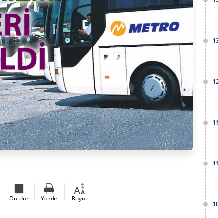
1
1
1
1
t
Durdur
Yazdır
Boyut
1