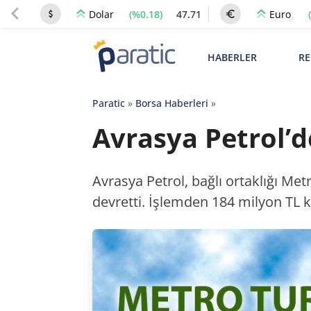
(%0.18)
47.71
Dolar
Euro
HABERLER
RE
Paratic
»
Borsa Haberleri
»
Avrasya Petrol’de
Avrasya Petrol, bağlı ortaklığı Me
devretti. İşlemden 184 milyon TL ka