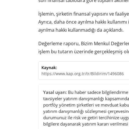
son finansal tablolara göre toplam aktifler
İşlemin, şirketin finansal yapısını ve faaliye
Ayrıca, daha önce ayrılma hakkı kullanımı 
ayrılma hakkı kullanmadığı da açıklandı.
Değerleme raporu, Bizim Menkul Değerler A
işlem bu tutarın üzerinde gerçekleşmiş ol
Kaynak:
https://www.kap.org.tr/tr/Bildirim/1496086
Yasal uyarı:
Bu haber sadece bilgilendirme a
tavsiyeler yatırım danışmanlığı kapsamında 
portföy yönetim şirketleri ve mevduat kabu
yatırım danışmanlığı sözleşmesi çerçevesin
durumunuz ile risk ve getiri tercihinize uy
bilgilere dayanarak yatırım kararı verilmes