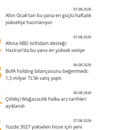
1
07.08.2026
Altın Ocak'tan bu yana en güçlü haftalık
yükselişe hazırlanıyor
2
07.08.2026
Altına ABD istihdam desteği:
Haziran’da bu yana en yüksek seviye
3
06.08.2026
BofA holding bilançosunu beğenmedi:
1,5 milyar TL’lik satış yaptı
4
06.08.2026
Çitlekçi Mağazacılık halka arz tarihleri
açıklandı
5
07.08.2026
Yüzde 3027 yükselen hisse için yeni