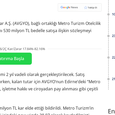
1
ar A.Ş. (AVGYO), bağlı ortaklığı Metro Turizm Otelcilik
ı 530 milyon TL bedelle satışa ilişkin sözleşmeyi
2
6/2Ç Kar/Zarar 17.84%-82.16%
2
atırıma Başla
 2 yıl vadeli olarak gerçekleştirilecek. Satış
2
ınırken, kalan tutar için AVGYO’nun Edirne’deki “Metro
şletme hakkı ve ciroyadan pay alınması gibi çeşitli
yon TL kar elde ettiği bildirildi. Metro Turizm’in
En