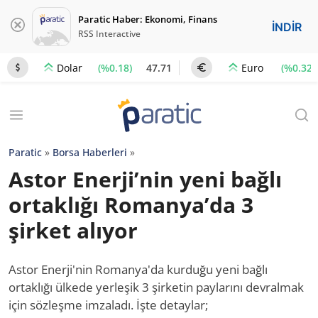
Paratic Haber: Ekonomi, Finans
İNDİR
RSS Interactive
(%0.18)
47.71
(%0.32)
Dolar
Euro
Paratic
»
Borsa Haberleri
»
Astor Enerji’nin yeni bağlı
ortaklığı Romanya’da 3
şirket alıyor
Astor Enerji'nin Romanya'da kurduğu yeni bağlı
ortaklığı ülkede yerleşik 3 şirketin paylarını devralmak
için sözleşme imzaladı. İşte detaylar;