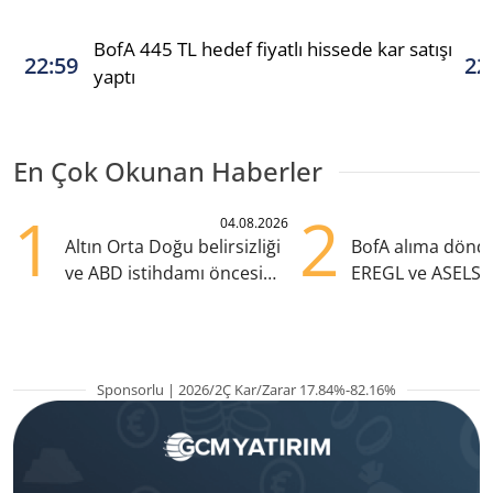
BofA 445 TL hedef fiyatlı hissede kar satışı
22:59
22
yaptı
En Çok Okunan Haberler
1
2
04.08.2026
Altın Orta Doğu belirsizliği
BofA alıma dönd
ve ABD istihdamı öncesi
EREGL ve ASELS 
yükselişte
eklendi
Sponsorlu | 2026/2Ç Kar/Zarar 17.84%-82.16%