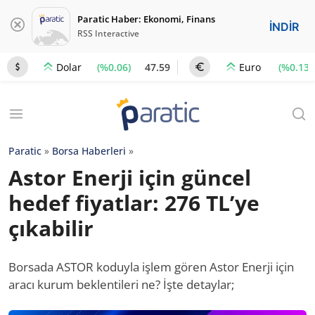
Paratic Haber: Ekonomi, Finans
İNDİR
RSS Interactive
(%0.06)
47.59
(%0.13)
Dolar
Euro
Paratic
»
Borsa Haberleri
»
Astor Enerji için güncel
hedef fiyatlar: 276 TL’ye
çıkabilir
Borsada ASTOR koduyla işlem gören Astor Enerji için
aracı kurum beklentileri ne? İşte detaylar;