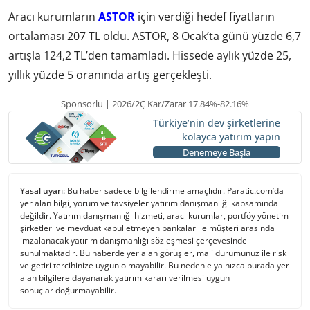
Aracı kurumların
ASTOR
için verdiği hedef fiyatların
ortalaması 207 TL oldu. ASTOR, 8 Ocak’ta günü yüzde 6,7
artışla 124,2 TL’den tamamladı. Hissede aylık yüzde 25,
yıllık yüzde 5 oranında artış gerçekleşti.
Sponsorlu | 2026/2Ç Kar/Zarar 17.84%-82.16%
Türkiye’nin dev şirketlerine
kolayca yatırım yapın
Denemeye Başla
Yasal uyarı:
Bu haber sadece bilgilendirme amaçlıdır. Paratic.com’da
yer alan bilgi, yorum ve tavsiyeler yatırım danışmanlığı kapsamında
değildir. Yatırım danışmanlığı hizmeti, aracı kurumlar, portföy yönetim
şirketleri ve mevduat kabul etmeyen bankalar ile müşteri arasında
imzalanacak yatırım danışmanlığı sözleşmesi çerçevesinde
sunulmaktadır. Bu haberde yer alan görüşler, mali durumunuz ile risk
ve getiri tercihinize uygun olmayabilir. Bu nedenle yalnızca burada yer
alan bilgilere dayanarak yatırım kararı verilmesi uygun
sonuçlar doğurmayabilir.