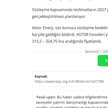
Sözleşme kapsamında teslimatların 2027 yı
gerçekleştirilmesi planlanıyor.
Astor Enerji, söz konusu sözleşme bedelini
karşılık geldiğini bildirdi. ASTOR hisseler
315,5 – 324,75 lira aralığında fiyatlandı.
Sponsorlu | 202
Y
Kaynak:
https://www.kap.org.tr/tr/Bildirim/1627788
Yasal uyarı:
Bu haber sadece bilgilendirme a
tavsiyeler yatırım danışmanlığı kapsamında 
portföy yönetim şirketleri ve mevduat kabu