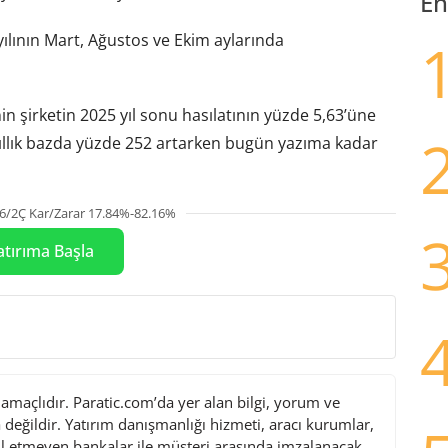
En
lının Mart, Ağustos ve Ekim aylarında
n şirketin 2025 yıl sonu hasılatının yüzde 5,63’üne
i yıllık bazda yüzde 252 artarken bugün yazıma kadar
6/2Ç Kar/Zarar 17.84%-82.16%
atırıma Başla
maçlıdır. Paratic.com’da yer alan bilgi, yorum ve
değildir. Yatırım danışmanlığı hizmeti, aracı kurumlar,
l etmeyen bankalar ile müşteri arasında imzalanacak