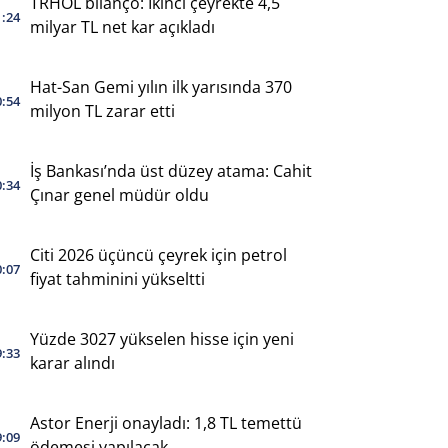
TRHOL bilanço: İkinci çeyrekte 4,5
1:24
milyar TL net kar açıkladı
Hat-San Gemi yılın ilk yarısında 370
0:54
milyon TL zarar etti
İş Bankası’nda üst düzey atama: Cahit
0:34
Çınar genel müdür oldu
Citi 2026 üçüncü çeyrek için petrol
0:07
fiyat tahminini yükseltti
Yüzde 3027 yükselen hisse için yeni
9:33
karar alındı
Astor Enerji onayladı: 1,8 TL temettü
9:09
ödemesi yapılacak