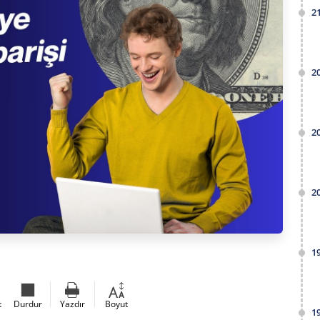
2
2
2
2
1
t
Durdur
Yazdır
Boyut
1