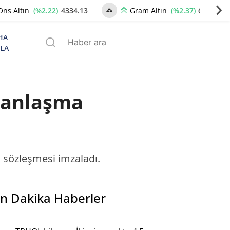
(%2.22)
4334.13
(%2.37)
6646.76
Ons Altın
Gram Altın
HA
ZLA
k anlaşma
k sözleşmesi imzaladı.
n Dakika Haberler