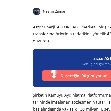
Nesrin Zaman
Astor Enerji (ASTOR), ABD merkezli bir şir
transformatörlerinin tedarikine yönelik 4
duyurdu.
Sizce AS
Sonuçları görmek 
Düşeceğini Düşünüyorum
Şirketin Kamuyu Aydınlatma Platformu’na
tarihinde imzalanan sözleşmenin tutarı, 
baz alındığında yaklaşık 1,99 milyar TL se