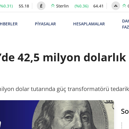
(%0.31)
55.18
(%0.36)
64.41
Sterlin
DA
HBERLER
PİYASALAR
HESAPLAMALAR
FA
’de 42,5 milyon dolarlı
 milyon dolar tutarında güç transformatörü tedari
So