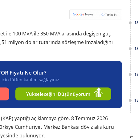
1
ket ile 100 MVA ile 350 MVA arasında değişen güç
2,51 milyon dolar tutarında sözleşme imzaladığını
1
TOR Fiyatı Ne Olur?
1
için lütfen katılım sağlayınız.
Yükseleceğini Düşünüyorum
1
 (KAP) yaptığı açıklamaya göre, 8 Temmuz 2026
Türkiye Cumhuriyet Merkez Bankası döviz alış kuru
viyesinde bulunuyor.