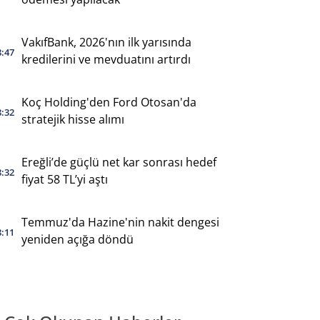
VakıfBank, 2026'nın ilk yarısında
8:47
kredilerini ve mevduatını artırdı
Koç Holding'den Ford Otosan'da
8:32
stratejik hisse alımı
Ereğli’de güçlü net kar sonrası hedef
8:32
fiyat 58 TL’yi aştı
Temmuz'da Hazine'nin nakit dengesi
8:11
yeniden açığa döndü