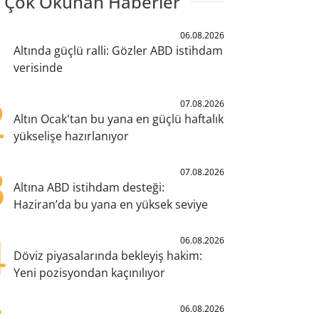
 Çok Okunan Haberler
1
06.08.2026
Altında güçlü ralli: Gözler ABD istihdam
verisinde
2
07.08.2026
Altın Ocak'tan bu yana en güçlü haftalık
yükselişe hazırlanıyor
3
07.08.2026
Altına ABD istihdam desteği:
Haziran’da bu yana en yüksek seviye
4
06.08.2026
Döviz piyasalarında bekleyiş hakim:
Yeni pozisyondan kaçınılıyor
06.08.2026