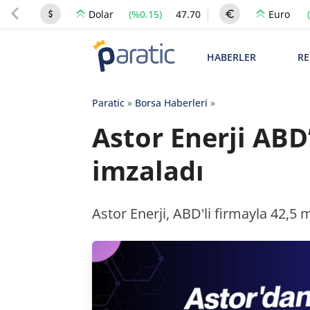
(%0.15)
47.70
Dolar
Euro
HABERLER
RE
Paratic
»
Borsa Haberleri
»
Astor Enerji ABD
imzaladı
Astor Enerji, ABD'li firmayla 42,5