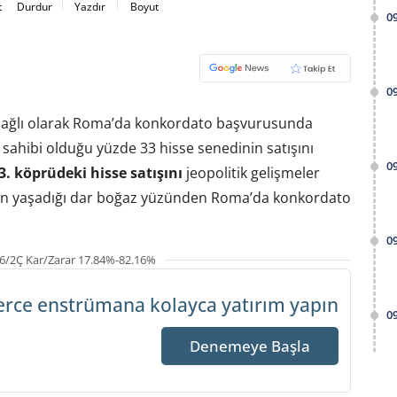
t
Durdur
Yazdır
Boyut
0
0
e bağlı olarak Roma’da konkordato başvurusunda
ahibi olduğu yüzde 33 hisse senedinin satışını
0
3. köprüdeki hisse satışını
jeopolitik gelişmeler
dan yaşadığı dar boğaz yüzünden Roma’da konkordato
0
6/2Ç Kar/Zarar 17.84%-82.16%
erce enstrümana
kolayca yatırım yapın
0
Denemeye Başla