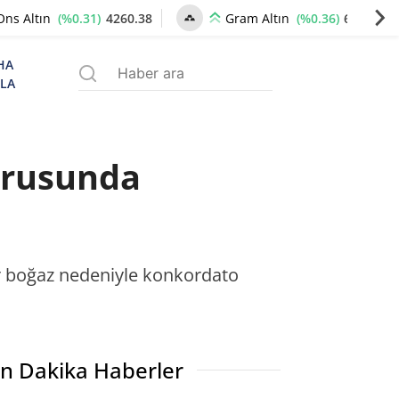
(%0.31)
4260.38
(%0.36)
6519.75
Ons Altın
Gram Altın
HA
ZLA
urusunda
ar boğaz nedeniyle konkordato
n Dakika Haberler