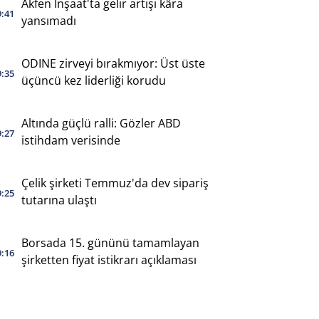
Akfen İnşaat'ta gelir artışı kâra
9:41
yansımadı
ODINE zirveyi bırakmıyor: Üst üste
9:35
üçüncü kez liderliği korudu
Altında güçlü ralli: Gözler ABD
9:27
istihdam verisinde
Çelik şirketi Temmuz'da dev sipariş
9:25
tutarına ulaştı
Borsada 15. gününü tamamlayan
9:16
şirketten fiyat istikrarı açıklaması