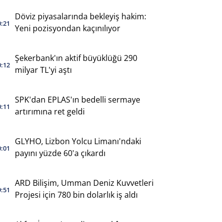
Döviz piyasalarında bekleyiş hakim:
0:21
Yeni pozisyondan kaçınılıyor
Şekerbank'ın aktif büyüklüğü 290
0:12
milyar TL'yi aştı
SPK'dan EPLAS'ın bedelli sermaye
0:11
artırımına ret geldi
GLYHO, Lizbon Yolcu Limanı'ndaki
0:01
payını yüzde 60'a çıkardı
ARD Bilişim, Umman Deniz Kuvvetleri
9:51
Projesi için 780 bin dolarlık iş aldı