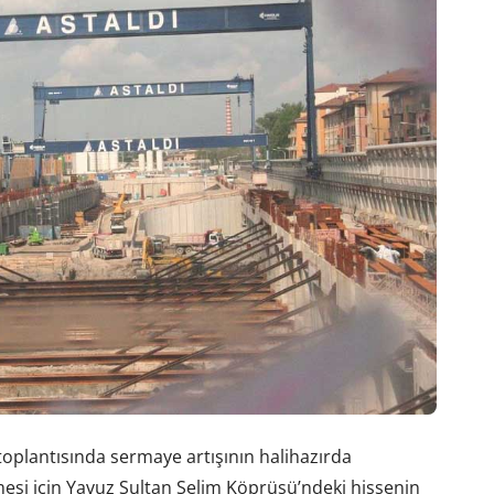
plantısında sermaye artışının halihazırda
esi için Yavuz Sultan Selim Köprüsü’ndeki hissenin