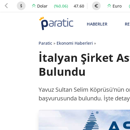
(%0.06)
47.60
Dolar
Euro
HABERLER
RE
Paratic
»
Ekonomi Haberleri
»
İtalyan Şirket 
Bulundu
Yavuz Sultan Selim Köprüsü'nün or
başvurusunda bulundu. İşte detayl