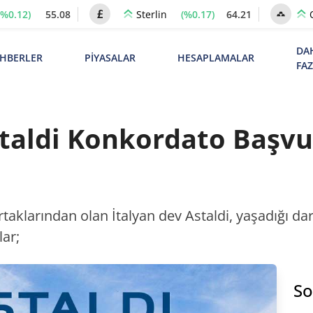
(%0.12)
55.08
(%0.17)
64.21
Sterlin
DA
HBERLER
PİYASALAR
HESAPLAMALAR
FA
Astaldi Konkordato Başv
taklarından olan İtalyan dev Astaldi, yaşadığı d
ar;
So