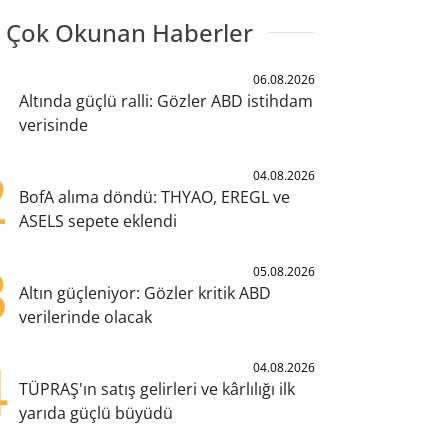
 Çok Okunan Haberler
1
06.08.2026
Altında güçlü ralli: Gözler ABD istihdam
verisinde
2
04.08.2026
BofA alıma döndü: THYAO, EREGL ve
ASELS sepete eklendi
3
05.08.2026
Altın güçleniyor: Gözler kritik ABD
verilerinde olacak
4
04.08.2026
TÜPRAŞ'ın satış gelirleri ve kârlılığı ilk
yarıda güçlü büyüdü