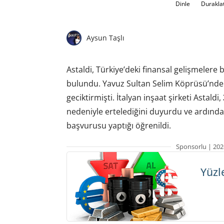
Dinle
Durakla
Aysun Taşlı
Astaldi, Türkiye’deki finansal gelişmeler
bulundu. Yavuz Sultan Selim Köprüsü’nde s
geciktirmişti. İtalyan inşaat şirketi Astaldi,
nedeniyle ertelediğini duyurdu ve ardın
başvurusu yaptığı öğrenildi.
Sponsorlu | 202
Yüzl