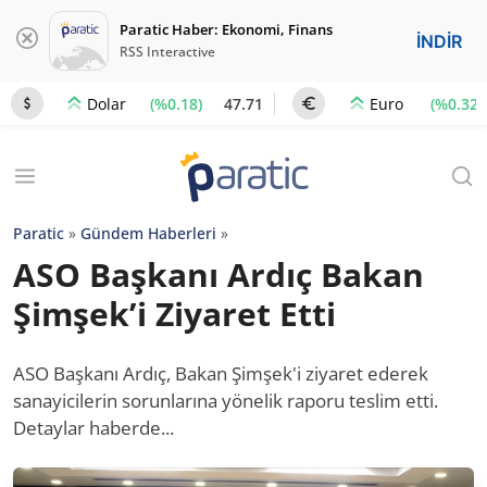
Paratic Haber: Ekonomi, Finans
İNDİR
RSS Interactive
(%0.18)
47.71
(%0.32)
Dolar
Euro
Paratic
»
Gündem Haberleri
»
ASO Başkanı Ardıç Bakan
Şimşek’i Ziyaret Etti
ASO Başkanı Ardıç, Bakan Şimşek'i ziyaret ederek
sanayicilerin sorunlarına yönelik raporu teslim etti.
Detaylar haberde...