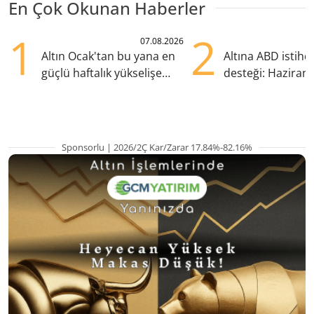
En Çok Okunan Haberler
1
2
07.08.2026
Altın Ocak'tan bu yana en
Altına ABD istih
güçlü haftalık yükselişe
desteği: Haziran
hazırlanıyor
yana en yüksek s
Sponsorlu | 2026/2Ç Kar/Zarar 17.84%-82.16%